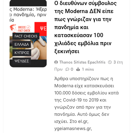
Ο διευθύνων σύμβουλος
της Moderna ΔΕΝ είπε
πως γνώριζαν για την
πανδημία και
κατασκεύασαν 100
FACT CHECKS
χιλιάδες εμβόλια πριν
ΕΛΛΆΔΑ
ξεκινήσει
ΚΎΠΡΟΣ
ΨΕΥΔΈΣ
Thanos Sitistas Epachtitis
3 έτη
Πριν
0
1 mins
Άρθρα υποστηρίζουν πως η
Moderna είχε κατασκευάσει
100.000 δόσεις εμβολίου κατά
της Covid-19 το 2019 και
γνώριζαν από πριν για την
πανδημία. Αυτό όμως δεν
ισχύει. Στο el.gr,
ygeiamasnews.gr,