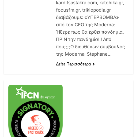
karditsastakra.com, katohika.gr,
focusfm.gr, triklopodia.gr
διαβάζουμε: «ΥΠΕΡΒΟΜΒΑ»
από τον CEO της Moderna:
Ήξερε πως θα έρθει πανδημία,
ΠΡΙΝ την πανδημία!!! Από
πού;;;;O διευθύνων σύμβουλος
της Moderna, Stephane…
Δείτε Περισσότερα