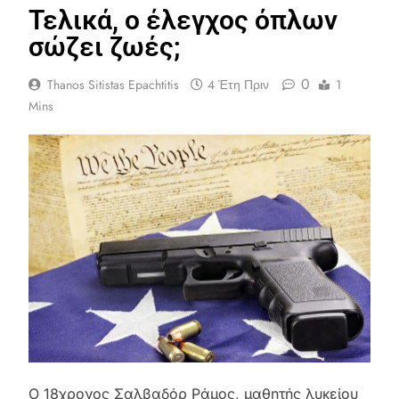
Τελικά, ο έλεγχος όπλων
σώζει ζωές;
0
Thanos Sitistas Epachtitis
4 Έτη Πριν
1
Mins
Ο 18χρονος Σαλβαδόρ Ράμος, μαθητής λυκείου