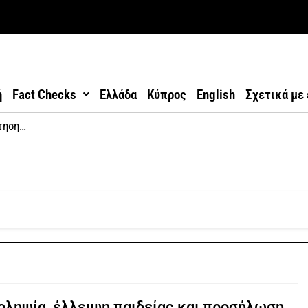
ή
Fact Checks
Ελλάδα
Κύπρος
English
Σχετικά με
ληψία, έλλειψη παιδείας και προσήλωση