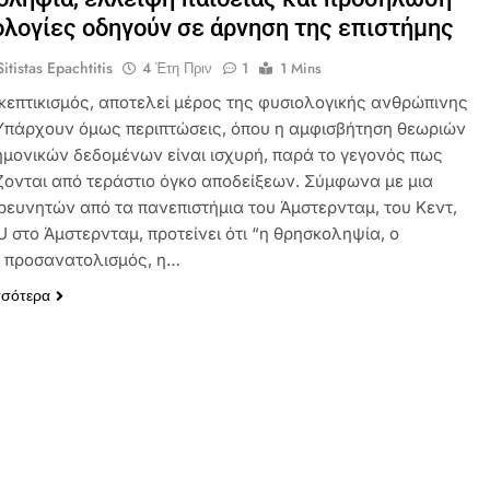
ολογίες οδηγούν σε άρνηση της επιστήμης
itistas Epachtitis
4 Έτη Πριν
1
1 Mins
σκεπτικισμός, αποτελεί μέρος της φυσιολογικής ανθρώπινης
Υπάρχουν όμως περιπτώσεις, όπου η αμφισβήτηση θεωριών
τημονικών δεδομένων είναι ισχυρή, παρά το γεγονός πως
ζονται από τεράστιο όγκο αποδείξεων. Σύμφωνα με μια
ρευνητών από τα πανεπιστήμια του Άμστερνταμ, του Κεντ,
U στο Άμστερνταμ, προτείνει ότι “η θρησκοληψία, ο
ς προσανατολισμός, η…
σσότερα