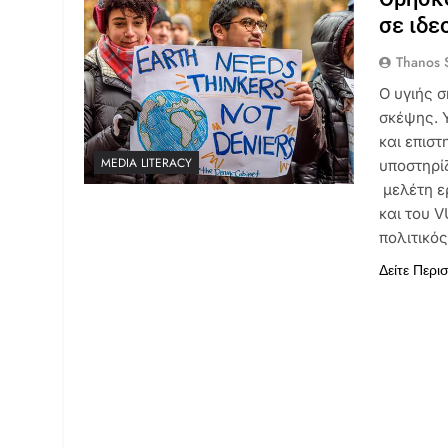
σε ιδε
Thanos S
Ο υγιής 
σκέψης. 
και επισ
MEDIA LITERACY
υποστηρί
μελέτη ε
και του V
πολιτικό
Δείτε Περι