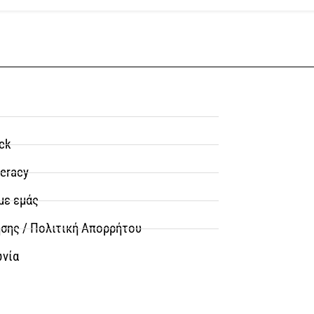
ck
teracy
με εμάς
σης / Πολιτική Απορρήτου
ωνία