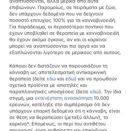
αναπτύσσονται, αλλά μερικά από αυτά
επιβιώνουν. Παρομοίως, σε πειράματα με ζώα,
δεν υπάρχουν δεδομένα που να δείχνουν
ποσοστό επιτυχίας 100% για τα κανναβινοειδή.
Για παράδειγμα, οι περισσότεροι ποντικοί που
έχουν υποβληθεί σε θεραπεία με κανναβινοειδή
θα έχουν ακόμα όγκους, αν και οι καρκίνοι
μπορεί να αναπτύσσονται πιο αργά και να
εξαπλώνονται λιγότερο σε μερικούς από αυτούς.
Κάποιοι δεν διστάζουν να παρουσιάζουν τη
κάνναβη ως αποτελεσματική αντικαρκινική
θεραπεία (δείτε
εδώ
και ε
δώ
) και να προωθούν
σχετικά προϊόντα με απατηλές και
παραπλανητικές υποσχέσεις (δείτε
εδώ
). Την ίδια
στιγμή, μια
εκτενέστατη ανασκόπηση
10.000
ερευνών, κατέληξε στο συμπέρασμα ότι δεν
υπάρχουν επαρκή δεδομένα ότι η κάνναβη, είναι
σε θέση να θεραπεύσει (μεταξύ άλλων), το
καρκίνο*. Επομένως, οι περί του αντιθέτου
ισχυρισμοί, είναι αυθαίρετοι και επικίνδυνοι.