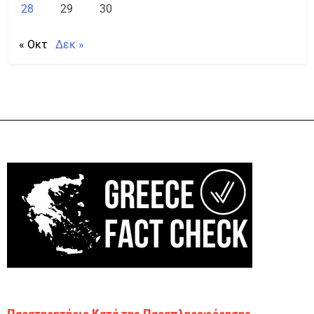
28
29
30
« Οκτ
Δεκ »