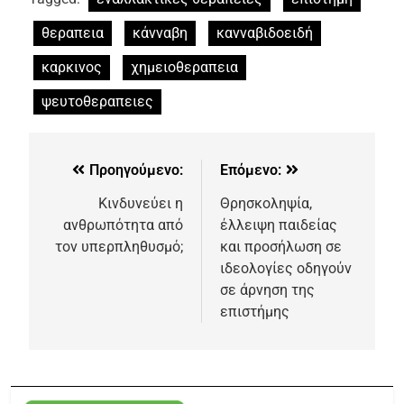
θεραπεια
κάνναβη
κανναβιδοειδή
καρκινος
χημειοθεραπεια
ψευτοθεραπειες
Προηγούμενο:
Επόμενο:
Κινδυνεύει η
Θρησκοληψία,
ανθρωπότητα από
έλλειψη παιδείας
τον υπερπληθυσμό;
και προσήλωση σε
ιδεολογίες οδηγούν
σε άρνηση της
επιστήμης