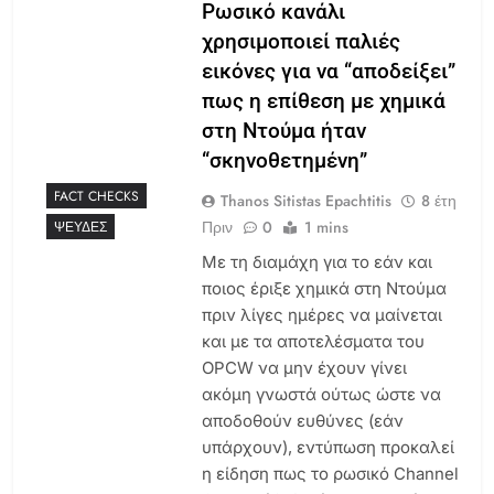
Ρωσικό κανάλι
χρησιμοποιεί παλιές
εικόνες για να “αποδείξει”
πως η επίθεση με χημικά
στη Ντούμα ήταν
“σκηνοθετημένη”
FACT CHECKS
Thanos Sitistas Epachtitis
8 έτη
Πριν
0
1 mins
ΨΕΥΔΈΣ
Με τη διαμάχη για το εάν και
ποιος έριξε χημικά στη Ντούμα
πριν λίγες ημέρες να μαίνεται
και με τα αποτελέσματα του
OPCW να μην έχουν γίνει
ακόμη γνωστά ούτως ώστε να
αποδοθούν ευθύνες (εάν
υπάρχουν), εντύπωση προκαλεί
η είδηση πως το ρωσικό Channel