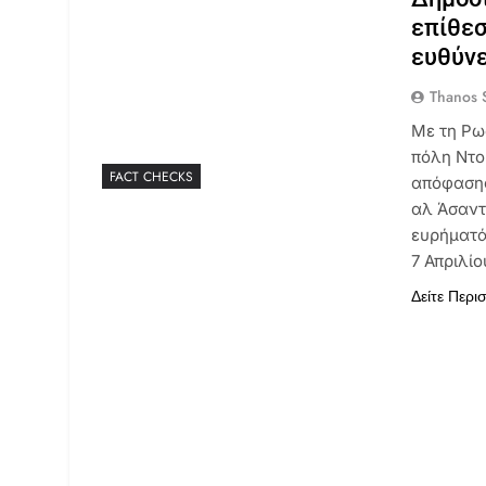
επίθεσ
ευθύνε
Thanos S
Με τη Ρω
πόλη Ντο
FACT CHECKS
απόφασης
αλ Άσαντ,
ευρήματά
7 Απριλίο
Δείτε Περι