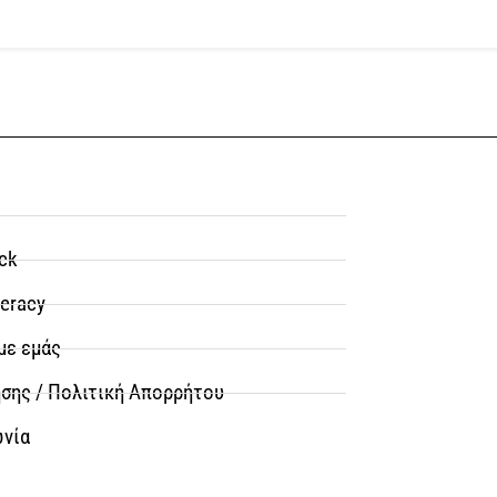
ck
teracy
με εμάς
σης / Πολιτική Απορρήτου
ωνία