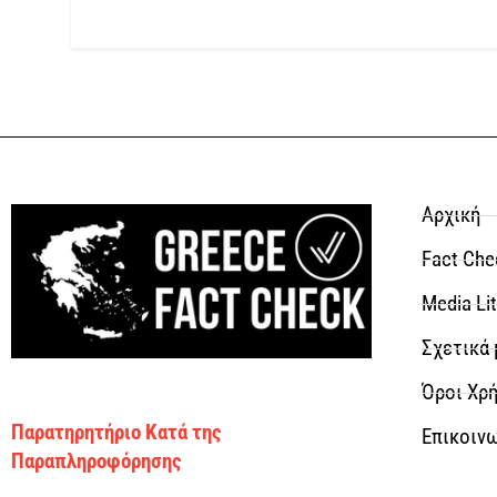
Αρχική
Fact Che
Media Li
Σχετικά 
Όροι Χρή
Παρατηρητήριο Κατά της
Επικοιν
Παραπληροφόρησης