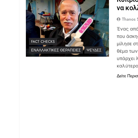
να κολ
Thanos S
Ένας από
που άσκη
FACT CHECKS
μίλησε σ
ΕΝΑΛΛΑΚΤΙΚΈΣ ΘΕΡΑΠΕΊΕΣ
ΨΕΥΔΈΣ
θέμα των
υπάρχει 
καλύτερα
Δείτε Περι