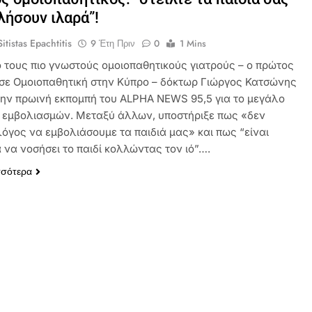
λήσουν ιλαρά”!
itistas Epachtitis
9 Έτη Πριν
0
1 Mins
 τους πιο γνωστούς ομοιοπαθητικούς γιατρούς – ο πρώτος
σε Ομοιοπαθητική στην Κύπρο – δόκτωρ Γιώργος Κατσώνης
την πρωινή εκπομπή του ALPHA NEWS 95,5 για το μεγάλο
 εμβολιασμών. Μεταξύ άλλων, υποστήριξε πως «δεν
λόγος να εμβολιάσουμε τα παιδιά μας» και πως “είναι
 να νοσήσει το παιδί κολλώντας τον ιό”….
σσότερα