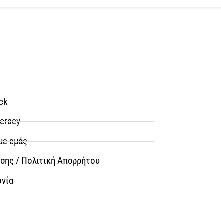
ck
teracy
με εμάς
σης / Πολιτική Απορρήτου
ωνία