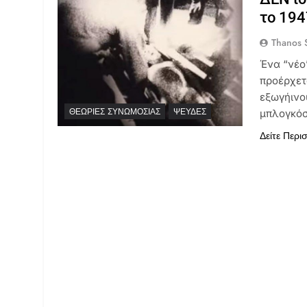
το 194
Thanos S
Ένα “νέο
προέρχετ
εξωγήινο
ΘΕΩΡΊΕΣ ΣΥΝΩΜΟΣΊΑΣ
ΨΕΥΔΈΣ
μπλογκόσ
Δείτε Περι