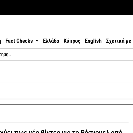
ή
Fact Checks
Ελλάδα
Κύπρος
English
Σχετικά με
χύει πως νέο βίντεο για το Ρόσγουελ από