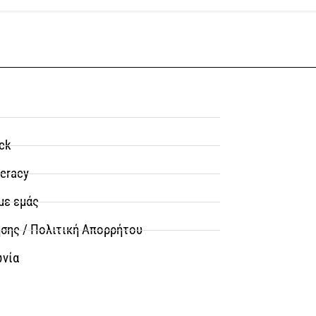
ck
teracy
με εμάς
σης / Πολιτική Απορρήτου
ωνία