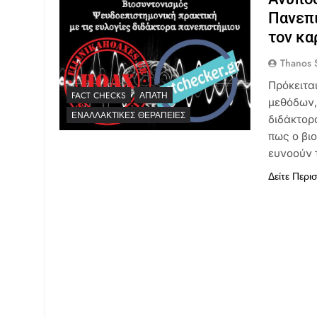
Πανεπι
τον κα
Thanos S
Πρόκειτα
FACT CHECKS
ΑΠΆΤΗ
μεθόδων,
ΕΝΑΛΛΑΚΤΙΚΈΣ ΘΕΡΑΠΕΊΕΣ
διδάκτορα
πως ο βι
ευνοούν 
Δείτε Περι