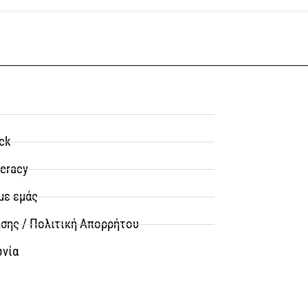
ck
teracy
με εμάς
σης / Πολιτική Απορρήτου
ωνία