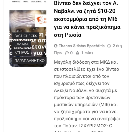
Βίντεο δεν δείχνει τον Α.
Ναβάλνι να ζητά $10-20
εκατομμύρια από τη MI6
για να κάνει πραξικόπημα
στη Ρωσία
FACT CHECKS
ΕΛΛΆΔΑ
Thanos Sitistas Epachtitis
2 έτη
Πριν
0
1 mins
ΚΎΠΡΟΣ
ΠΑΡΑΠΛΑΝΗΤΙΚΌ
Μεγάλη διάδοση στα ΜΚΔ και
σε ιστοσελίδες έχει ένα βίντεο
που πλαισιώνεται από τον
ισχυρισμό πως δείχνει τον
Αλεξέι Ναβάλνι να συζητά με
πράκτορα των βρετανικών
μυστικών υπηρεσιών (MI6) και
να ζητά χρήματα για να κάνει
πραξικόπημα και να ανατρέψει
τον Πούτιν. ΙΣΧΥΡΙΣΜΟΣ: O