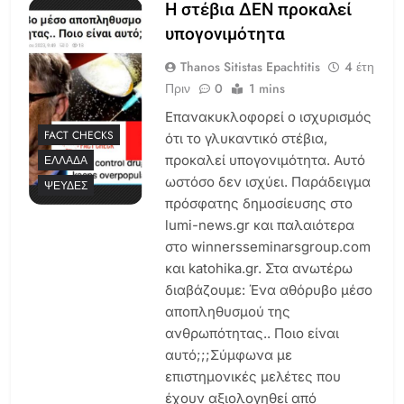
Η στέβια ΔΕΝ προκαλεί
υπογονιμότητα
Thanos Sitistas Epachtitis
4 έτη
Πριν
0
1 mins
Επανακυκλοφορεί ο ισχυρισμός
FACT CHECKS
ότι το γλυκαντικό στέβια,
προκαλεί υπογονιμότητα. Αυτό
ΕΛΛΆΔΑ
ωστόσο δεν ισχύει. Παράδειγμα
ΨΕΥΔΈΣ
πρόσφατης δημοσίευσης στο
lumi-news.gr και παλαιότερα
στο winnersseminarsgroup.com
και katohika.gr. Στα ανωτέρω
διαβάζουμε: Ένα αθόρυβο μέσο
αποπληθυσμού της
ανθρωπότητας.. Ποιο είναι
αυτό;;;Σύμφωνα με
επιστημονικές μελέτες που
έχουν αξιολογηθεί από