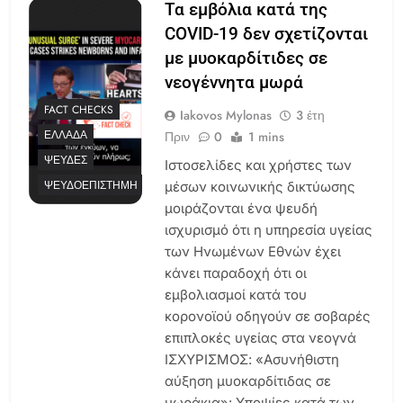
Τα εμβόλια κατά της
COVID-19 δεν σχετίζονται
με μυοκαρδίτιδες σε
νεογέννητα μωρά
FACT CHECKS
Iakovos Mylonas
3 έτη
ΕΛΛΆΔΑ
Πριν
0
1 mins
ΨΕΥΔΈΣ
Ιστοσελίδες και χρήστες των
ΨΕΥΔΟΕΠΙΣΤΉΜΗ
μέσων κοινωνικής δικτύωσης
μοιράζονται ένα ψευδή
ισχυρισμό ότι η υπηρεσία υγείας
των Ηνωμένων Εθνών έχει
κάνει παραδοχή ότι οι
εμβολιασμοί κατά του
κορονοϊού οδηγούν σε σοβαρές
επιπλοκές υγείας στα νεογνά
ΙΣΧΥΡΙΣΜΟΣ: «Ασυνήθιστη
αύξηση μυοκαρδίτιδας σε
μωράκια»: Υποψίες κατά των