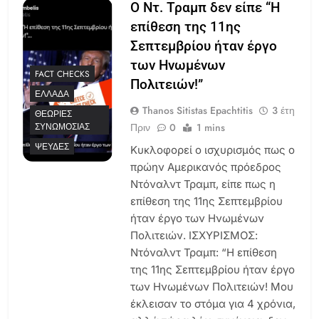
Ο Ντ. Τραμπ δεν είπε “Η
επίθεση της 11ης
Σεπτεμβρίου ήταν έργο
των Ηνωμένων
FACT CHECKS
Πολιτειών!”
ΕΛΛΆΔΑ
Thanos Sitistas Epachtitis
3 έτη
ΘΕΩΡΊΕΣ
Πριν
0
1 mins
ΣΥΝΩΜΟΣΊΑΣ
ΨΕΥΔΈΣ
Κυκλοφορεί ο ισχυρισμός πως ο
πρώην Αμερικανός πρόεδρος
Ντόναλντ Τραμπ, είπε πως η
επίθεση της 11ης Σεπτεμβρίου
ήταν έργο των Ηνωμένων
Πολιτειών. ΙΣΧΥΡΙΣΜΟΣ:
Ντόναλντ Τραμπ: “Η επίθεση
της 11ης Σεπτεμβρίου ήταν έργο
των Ηνωμένων Πολιτειών! Μου
έκλεισαν το στόμα για 4 χρόνια,