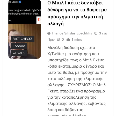
Ο Μπιλ Γκέιτς δεν κόβει
δένδρα για να τα θάψει με
πρόσχημα την κλιματική
αλλαγή
Thanos Sitistas Epachtitis
3 έτη
FACT CHECKS
Πριν
0
1 mins
ΕΛΛΆΔΑ
Μεγάλη διάδοση έχει στο
ΨΕΥΔΈΣ
X/Twitter μια ανάρτηση που
υποστηρίζει πως ο Μπιλ Γκέιτς
κόβει εκατομμύρια δένδρα και
μετά τα θάβει, με πρόσχημα την
καταπολέμηση της κλιματικής
αλλαγής. ΙΣΧΥΡΙΣΜΟΣ: Ο Μπιλ
Γκέιτς στηρίζει ένα πρόγραμμα
για την καταπολέμηση της
κλιματικής αλλαγής, κόβοντας
δάση και θάβοντας
εκατομμύρια δένδρα.