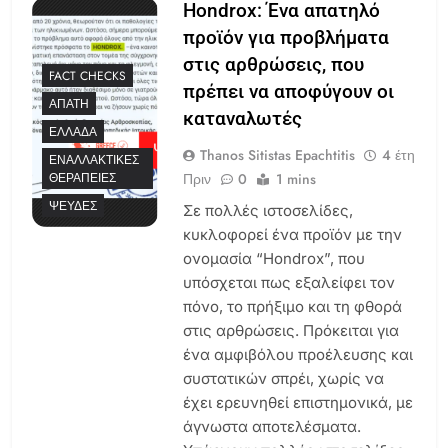
Hondrox: Ένα απατηλό
προϊόν για προβλήματα
στις αρθρώσεις, που
FACT CHECKS
πρέπει να αποφύγουν οι
ΑΠΆΤΗ
καταναλωτές
ΕΛΛΆΔΑ
Thanos Sitistas Epachtitis
4 έτη
ΕΝΑΛΛΑΚΤΙΚΈΣ
Πριν
0
1 mins
ΘΕΡΑΠΕΊΕΣ
ΨΕΥΔΈΣ
Σε πολλές ιστοσελίδες,
κυκλοφορεί ένα προϊόν με την
ονομασία “Hondrox”, που
υπόσχεται πως εξαλείφει τον
πόνο, το πρήξιμο και τη φθορά
στις αρθρώσεις. Πρόκειται για
ένα αμφιβόλου προέλευσης και
συστατικών σπρέι, χωρίς να
έχει ερευνηθεί επιστημονικά, με
άγνωστα αποτελέσματα.