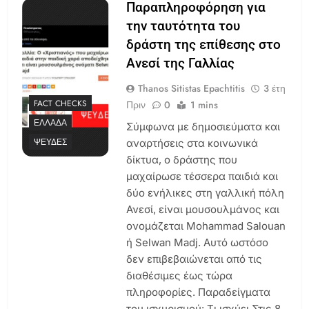
Παραπληροφόρηση για
την ταυτότητα του
δράστη της επίθεσης στο
Ανεσί της Γαλλίας
Thanos Sitistas Epachtitis
3 έτη
FACT CHECKS
Πριν
0
1 mins
ΕΛΛΆΔΑ
Σύμφωνα με δημοσιεύματα και
ΨΕΥΔΈΣ
αναρτήσεις στα κοινωνικά
δίκτυα, ο δράστης που
μαχαίρωσε τέσσερα παιδιά και
δύο ενήλικες στη γαλλική πόλη
Ανεσί, είναι μουσουλμάνος και
ονομάζεται Mohammad Salouan
ή Selwan Madj. Αυτό ωστόσο
δεν επιβεβαιώνεται από τις
διαθέσιμες έως τώρα
πληροφορίες. Παραδείγματα
του ισχυρισμού: Τι ισχύει Στις 8