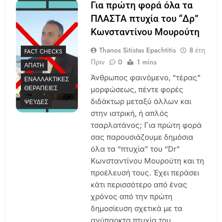
Για πρώτη φορά όλα τα
ΠΛΑΣΤΑ πτυχία του “Δρ”
Κωνσταντίνου Μουρούτη
Thanos Sitistas Epachtitis
8 έτη
FACT CHECKS
Πριν
0
1 mins
ΑΠΆΤΗ
Άνθρωπος φαινόμενο, “τέρας”
ΕΝΑΛΛΑΚΤΙΚΈΣ
ΘΕΡΑΠΕΊΕΣ
μορφώσεως, πέντε φορές
διδάκτωρ μεταξύ άλλων και
ΨΕΥΔΈΣ
στην ιατρική, ή απλός
τσαρλατάνος; Για πρώτη φορά
σας παρουσιάζουμε δημόσια
όλα τα “πτυχία” του “Dr”
Κωνσταντίνου Μουρούτη και τη
προέλευσή τους. Έχει περάσει
κάτι περισσότερο από ένας
χρόνος από την πρώτη
δημοσίευση σχετικά με τα
ανύπαρκτα πτυχία του