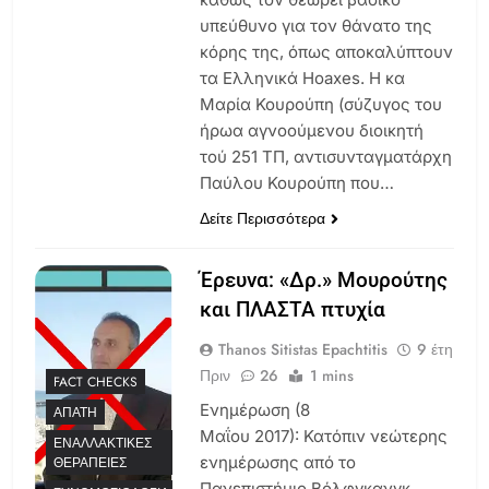
υπεύθυνο για τον θάνατο της
κόρης της, όπως αποκαλύπτουν
τα Ελληνικά Hoaxes. Η κα
Μαρία Κουρούπη (σύζυγος του
ήρωα αγνοούμενου διοικητή
τού 251 ΤΠ, αντισυνταγματάρχη
Παύλου Κουρούπη που…
Δείτε Περισσότερα
Έρευνα: «Δρ.» Μουρούτης
και ΠΛΑΣΤΑ πτυχία
Thanos Sitistas Epachtitis
9 έτη
Πριν
26
1 mins
FACT CHECKS
Ενημέρωση (8
ΑΠΆΤΗ
Μαΐου 2017): Κατόπιν νεώτερης
ΕΝΑΛΛΑΚΤΙΚΈΣ
ενημέρωσης από το
ΘΕΡΑΠΕΊΕΣ
Πανεπιστήμιο Βόλφγκανγκ