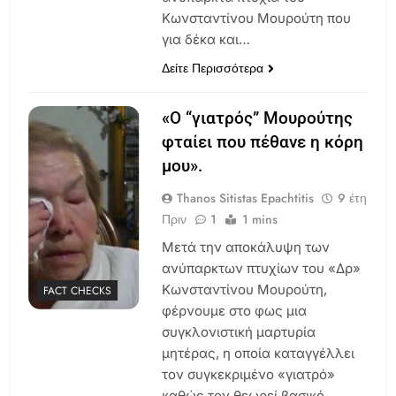
Κωνσταντίνου Μουρούτη που
για δέκα και…
Δείτε Περισσότερα
«Ο “γιατρός” Μουρούτης
φταίει που πέθανε η κόρη
μου».
Thanos Sitistas Epachtitis
9 έτη
Πριν
1
1 mins
Μετά την αποκάλυψη των
ανύπαρκτων πτυχίων του «Δρ»
Κωνσταντίνου Μουρούτη,
FACT CHECKS
φέρνουμε στο φως μια
συγκλονιστική μαρτυρία
μητέρας, η οποία καταγγέλλει
τον συγκεκριμένο «γιατρό»
καθώς τον θεωρεί βασικό