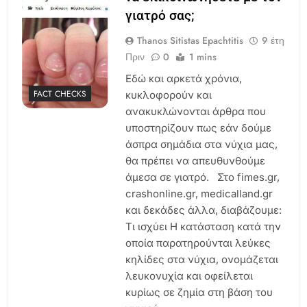
γιατρό σας;
Thanos Sitistas Epachtitis
9 έτη
Πριν
0
1 mins
Εδώ και αρκετά χρόνια,
FACT CHECKS
κυκλοφορούν και
ανακυκλώνονται άρθρα που
υποστηρίζουν πως εάν δούμε
άσπρα σημάδια στα νύχια μας,
θα πρέπει να απευθυνθούμε
άμεσα σε γιατρό. Στο fimes.gr,
crashonline.gr, medicalland.gr
και δεκάδες άλλα, διαβάζουμε:
Τι ισχύει Η κατάσταση κατά την
οποία παρατηρούνται λεύκες
κηλίδες στα νύχια, ονομάζεται
λευκονυχία και οφείλεται
κυρίως σε ζημία στη βάση του