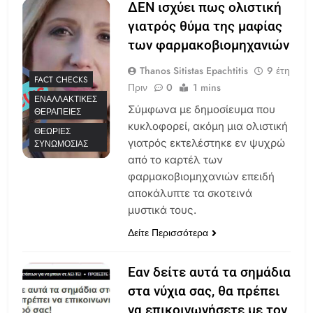
ΔΕΝ ισχύει πως ολιστική
γιατρός θύμα της μαφίας
των φαρμακοβιομηχανιών
Thanos Sitistas Epachtitis
9 έτη
FACT CHECKS
Πριν
0
1 mins
ΕΝΑΛΛΑΚΤΙΚΈΣ
Σύμφωνα με δημοσίευμα που
ΘΕΡΑΠΕΊΕΣ
κυκλοφορεί, ακόμη μια ολιστική
ΘΕΩΡΊΕΣ
γιατρός εκτελέστηκε εν ψυχρώ
ΣΥΝΩΜΟΣΊΑΣ
από το καρτέλ των
φαρμακοβιομηχανιών επειδή
αποκάλυπτε τα σκοτεινά
μυστικά τους.
Δείτε Περισσότερα
Εαν δείτε αυτά τα σημάδια
στα νύχια σας, θα πρέπει
να επικοινωνήσετε με τον