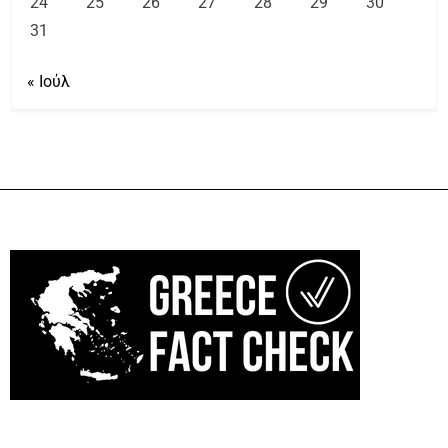
24
25
26
27
28
29
30
31
« Ιούλ