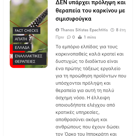
ΔΕΝ υπάρχει πρόληψη και
θεραπεία του καρκίνου με
σιμισιφούγκα
Thanos Sitistas Epachtitis
8 έτη
FACT CHECKS
Πριν
0
1 mins
ΑΠΆΤΗ
Το εμπόριο ελπίδας για τους
ΕΛΛΆΔΑ
καρκινοπαθείς καλά κρατεί και
ΕΝΑΛΛΑΚΤΙΚΈΣ
δυστυχώς το διαδίκτυο είναι
ΘΕΡΑΠΕΊΕΣ
ένα πρώτης τάξεως εργαλείο
για τη προώθηση προϊόντων που
υπόσχονται πρόληψη και
θεραπεία για αυτή τη πολύ
άσχημη νόσο. Η έλλειψη
οποιουδήποτε ελέγχου από
κρατικές υπηρεσίες,
αποθρασύνει ακόμη και
ανθρώπους που έχουν δώσει
τον Όρκο του Ιπποκράτη και