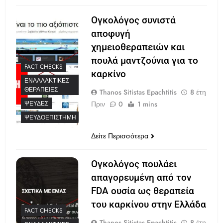
Ογκολόγος συνιστά
αποφυγή
χημειοθεραπειών και
πουλά μαντζούνια για το
FACT CHECKS
καρκίνο
ΕΝΑΛΛΑΚΤΙΚΈΣ
ΘΕΡΑΠΕΊΕΣ
Thanos Sitistas Epachtitis
8 έτη
Πριν
0
1 mins
ΨΕΥΔΈΣ
ΨΕΥΔΟΕΠΙΣΤΉΜΗ
Δείτε Περισσότερα
Ογκολόγος πουλάει
απαγορευμένη από τον
FDA ουσία ως θεραπεία
του καρκίνου στην Ελλάδα
FACT CHECKS
Thanos Sitistas Epachtitis
8 έτη