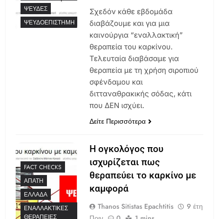
ΨΕΥΔΈΣ
Σχεδόν κάθε εβδομάδα
ΨΕΥΔΟΕΠΙΣΤΉΜΗ
διαβάζουμε και για μια
καινούργια “εναλλακτική”
θεραπεία του καρκίνου.
Τελευταία διαβάσαμε για
θεραπεία με τη χρήση σιροπιού
σφένδαμου και
διτταναθρακικής σόδας, κάτι
που ΔΕΝ ισχύει.
Δείτε Περισσότερα
Η ογκολόγος που
ισχυρίζεται πως
FACT CHECKS
θεραπεύει το καρκίνο με
ΑΠΆΤΗ
καμφορά
ΕΛΛΆΔΑ
Thanos Sitistas Epachtitis
9 έτη
ΕΝΑΛΛΑΚΤΙΚΈΣ
ΘΕΡΑΠΕΊΕΣ
Πριν
0
1 mins