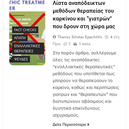
Λίστα αναπόδεικτων
μεθόδων θεραπείας του
καρκίνου και “γιατρών”
που δρουν στη χώρα μας
FACT CHECKS
Thanos Sitistas Epachtitis
4 έτη
ΑΠΆΤΗ
Πριν
1
1 mins
ΕΝΑΛΛΑΚΤΙΚΈΣ
ΘΕΡΑΠΕΊΕΣ
Στο παρόν άρθρο, συλλέγουμε
ΨΕΥΔΈΣ
όλες τις αναπόδεικτες
“εναλλακτικές θεραπευτικές”
μεθόδους που υποτίθεται πως
μπορούν να θεραπεύσουν το
καρκίνο, καθώς και περιπτώσεις
γιατρών και “θεραπευτών” που
διατυπώνουν αβάσιμους και
δυνητικά επικίνδυνους
ισχυρισμούς.
Δείτε Περισσότερα