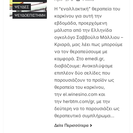
ΨΕΥΔΈΣ
Η “εναλλακτική” θεραπεία του
ΨΕΥΔΟΕΠΙΣΤΉΜΗ
καρκίνου για αυτή την
εβδομάδα, προερχόμενη
μάλιστα από την Ελληνίδα
ογκολόγο Σαββούλα Μάλλιου –
Κριαρά, μας λέει πως μπορούμε
να τον θεραπεύσουμε με
καμφορά. Στο emedi.gr,
διαβάζουμε: Ανακαλύψαμε
επιπλέον δύο σελίδες που
παρουσιάζουν το προϊόν ως
θεραπεία του καρκίνου,
την el.winesino.com και
την herbtm.com/gr, με την
δεύτερη να το παρουσιάζει ως
θεραπευτικό συμπλήρωμα…
Δείτε Περισσότερα