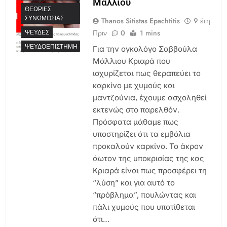
Μάλλιου
ΘΕΩΡΊΕΣ
ΣΥΝΩΜΟΣΊΑΣ
Thanos Sitistas Epachtitis
9 έτη
Πριν
0
1 mins
ΨΕΥΔΈΣ
ΨΕΥΔΟΕΠΙΣΤΉΜΗ
Για την ογκολόγο Σαββούλα
Μάλλιου Κριαρά που
ισχυρίζεται πως θεραπεύει το
καρκίνο με χυμούς και
μαντζούνια, έχουμε ασχοληθεί
εκτενώς στο παρελθόν.
Πρόσφατα μάθαμε πως
υποστηρίζει ότι τα εμβόλια
προκαλούν καρκίνο. Το άκρον
άωτον της υποκρισίας της κας
Κριαρά είναι πως προσφέρει τη
“λύση” και για αυτό το
“πρόβλημα”, πουλώντας και
πάλι χυμούς που υποτίθεται
ότι…