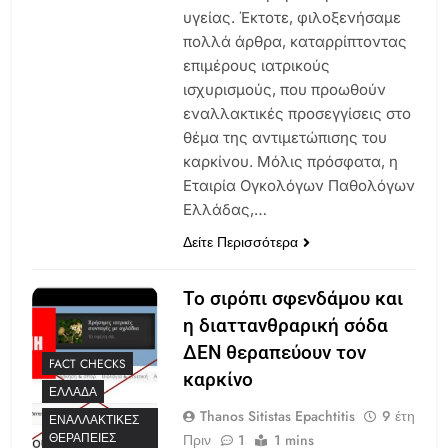
υγείας. Έκτοτε, φιλοξενήσαμε
πολλά άρθρα, καταρρίπτοντας
επιμέρους ιατρικούς
ισχυρισμούς, που προωθούν
εναλλακτικές προσεγγίσεις στο
θέμα της αντιμετώπισης του
καρκίνου. Μόλις πρόσφατα, η
Εταιρία Ογκολόγων Παθολόγων
Ελλάδας,…
Δείτε Περισσότερα
Το σιρόπι σφενδάμου και
η διαττανθραρική σόδα
ΔΕΝ θεραπεύουν τον
FACT CHECKS
καρκίνο
ΕΛΛΆΔΑ
Thanos Sitistas Epachtitis
9 έτη
ΕΝΑΛΛΑΚΤΙΚΈΣ
ΘΕΡΑΠΕΊΕΣ
Πριν
1
1 mins