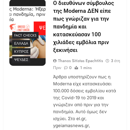
Ο διευθύνων σύμβουλος
της Moderna ΔΕΝ είπε
πως γνώριζαν για την
πανδημία και
κατασκεύασαν 100
FACT CHECKS
χιλιάδες εμβόλια πριν
ΕΛΛΆΔΑ
ξεκινήσει
ΚΎΠΡΟΣ
ΨΕΥΔΈΣ
Thanos Sitistas Epachtitis
3 έτη
Πριν
0
1 mins
Άρθρα υποστηρίζουν πως η
Moderna είχε κατασκευάσει
100.000 δόσεις εμβολίου κατά
της Covid-19 το 2019 και
γνώριζαν από πριν για την
πανδημία. Αυτό όμως δεν
ισχύει. Στο el.gr,
ygeiamasnews.gr,