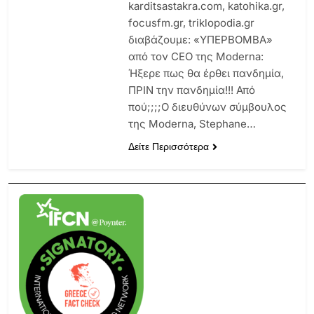
karditsastakra.com, katohika.gr,
focusfm.gr, triklopodia.gr
διαβάζουμε: «ΥΠΕΡΒΟΜΒΑ»
από τον CEO της Moderna:
Ήξερε πως θα έρθει πανδημία,
ΠΡΙΝ την πανδημία!!! Από
πού;;;;O διευθύνων σύμβουλος
της Moderna, Stephane…
Δείτε Περισσότερα