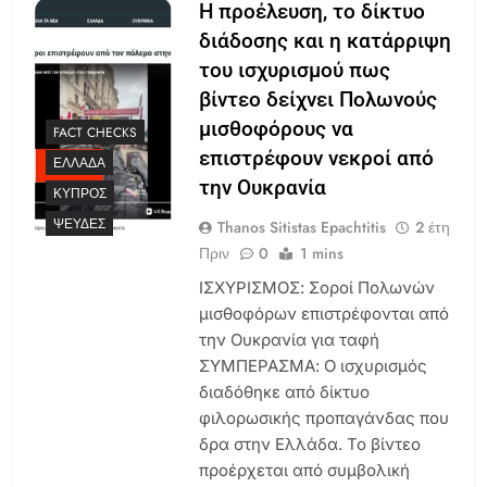
Η προέλευση, το δίκτυο
διάδοσης και η κατάρριψη
του ισχυρισμού πως
βίντεο δείχνει Πολωνούς
μισθοφόρους να
FACT CHECKS
επιστρέφουν νεκροί από
ΕΛΛΆΔΑ
την Ουκρανία
ΚΎΠΡΟΣ
ΨΕΥΔΈΣ
Thanos Sitistas Epachtitis
2 έτη
Πριν
0
1 mins
ΙΣΧΥΡΙΣΜΟΣ: Σοροί Πολωνών
μισθοφόρων επιστρέφονται από
την Ουκρανία για ταφή
ΣΥΜΠΕΡΑΣΜΑ: Ο ισχυρισμός
διαδόθηκε από δίκτυο
φιλορωσικής προπαγάνδας που
δρα στην Ελλάδα. Το βίντεο
προέρχεται από συμβολική