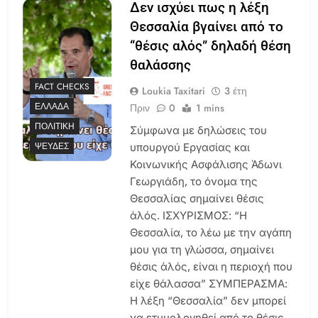
Δεν ισχύει πως η λέξη
Θεσσαλία βγαίνει από το
“θέσις αλός” δηλαδή θέση
θαλάσσης
FACT CHECKS
Loukia Taxitari
3 έτη
ΕΛΛΆΔΑ
Πριν
0
1 mins
ΠΟΛΙΤΙΚΉ
Σύμφωνα με δηλώσεις του
ΨΕΥΔΈΣ
υπουργού Εργασίας και
Κοινωνικής Ασφάλισης Άδωνι
Γεωργιάδη, το όνομα της
Θεσσαλίας σημαίνει θέσις
ἁλός. ΙΣΧΥΡΙΣΜΟΣ: “Η
Θεσσαλία, το λέω με την αγάπη
μου για τη γλώσσα, σημαίνει
θέσις ἁλός, είναι η περιοχή που
είχε θάλασσα” ΣΥΜΠΕΡΑΣΜΑ:
Η λέξη “Θεσσαλία” δεν μπορεί
να ετυμολογηθεί από το θέσις