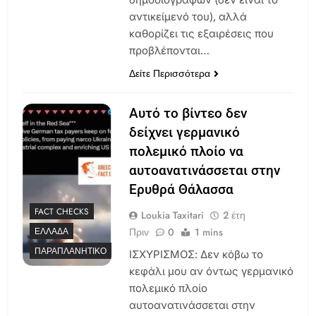
αντικείμενό του), αλλά
καθορίζει τις εξαιρέσεις που
προβλέπονται…
Δείτε Περισσότερα
Αυτό το βίντεο δεν
δείχνει γερμανικό
πολεμικό πλοίο να
αυτοανατινάσσεται στην
Ερυθρά Θάλασσα
FACT CHECKS
Loukia Taxitari
2 έτη
Πριν
0
1 mins
ΕΛΛΆΔΑ
ΠΑΡΑΠΛΑΝΗΤΙΚΌ
ΙΣΧΥΡΙΣΜΟΣ: Δεν κόβω το
κεφάλι μου αν όντως γερμανικό
πολεμικό πλοίο
αυτοανατινάσσεται στην