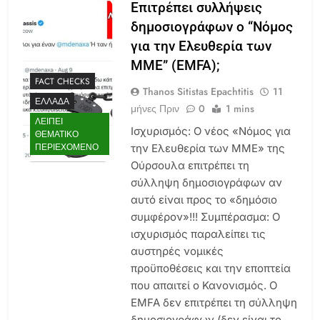
Επιτρέπει συλλήψεις
δημοσιογράφων ο “Νόμος
για την Ελευθερία των
ΜΜΕ” (EMFA);
FACT CHECKS
Thanos Sitistas Epachtitis
11
ΕΛΛΆΔΑ
μήνες Πριν
0
1 mins
ΛΕΊΠΕΙ
Ισχυρισμός: Ο νέος «Νόμος για
ΘΕΜΑΤΙΚΌ
ΠΕΡΙΕΧΌΜΕΝΟ
την Ελευθερία των ΜΜΕ» της
Ούρσουλα επιτρέπει τη
σύλληψη δημοσιογράφων αν
αυτό είναι προς το «δημόσιο
συμφέρον»!!! Συμπέρασμα: Ο
ισχυρισμός παραλείπει τις
αυστηρές νομικές
προϋποθέσεις και την εποπτεία
που απαιτεί ο Κανονισμός. Ο
EMFA δεν επιτρέπει τη σύλληψη
δημοσιογράφων (δεν είναι το