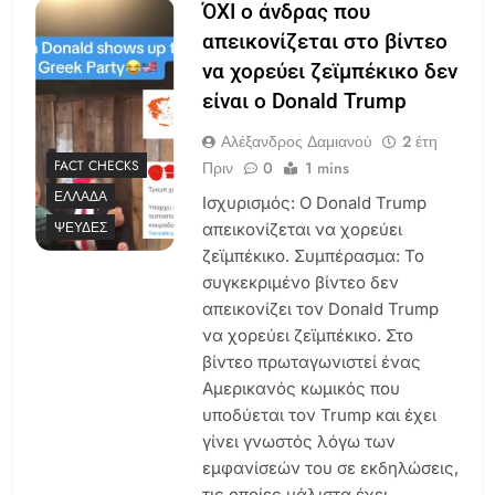
ΌΧΙ ο άνδρας που
απεικονίζεται στο βίντεο
να χορεύει ζεϊμπέκικο δεν
είναι ο Donald Trump
Αλέξανδρος Δαμιανού
2 έτη
FACT CHECKS
Πριν
0
1 mins
ΕΛΛΆΔΑ
Ισχυρισμός: Ο Donald Trump
ΨΕΥΔΈΣ
απεικονίζεται να χορεύει
ζεϊμπέκικο. Συμπέρασμα: Το
συγκεκριμένο βίντεο δεν
απεικονίζει τον Donald Trump
να χορεύει ζεϊμπέκικο. Στο
βίντεο πρωταγωνιστεί ένας
Αμερικανός κωμικός που
υποδύεται τον Trump και έχει
γίνει γνωστός λόγω των
εμφανίσεών του σε εκδηλώσεις,
τις οποίες μάλιστα έχει