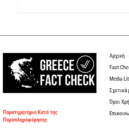
Αρχική
Fact Che
Media Li
Σχετικά 
Όροι Χρή
Παρατηρητήριο Κατά της
Επικοιν
Παραπληροφόρησης