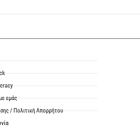
ck
teracy
με εμάς
σης / Πολιτική Απορρήτου
ωνία