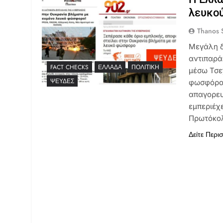
λευκο
Thanos S
Μεγάλη δ
αντιπαρά
FACT CHECKS
ΕΛΛΆΔΑ
ΠΟΛΙΤΙΚΉ
μέσω Τσε
ΨΕΥΔΈΣ
φωσφόρου
απαγορευ
εμπεριέχ
Πρωτόκο
Δείτε Περι