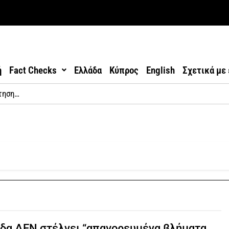
ή
Fact Checks
Ελλάδα
Κύπρος
English
Σχετικά με
δα ΔΕΝ στέλνει “απαγορευμένα βλήματα