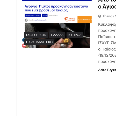
ο Άγιο
Thanos S
Κυκλοφόρη
προσκύνη
FACT CHECKS
ΕΛΛΆΔΑ
ΚΎΠΡΟΣ
Παΐσιος 
ΠΑΡΑΠΛΑΝΗΤΙΚΌ
ΙΣΧΥΡΙΣΜ
ο Παΐσιο
(19/12/20
προσκύνη
Δείτε Περι