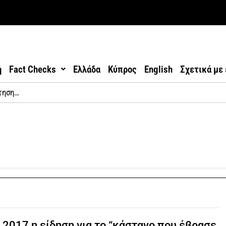
ή
Fact Checks
Ελλάδα
Κύπρος
English
Σχετικά με
 2017 η είδηση για το “κάστανο που έβρασε