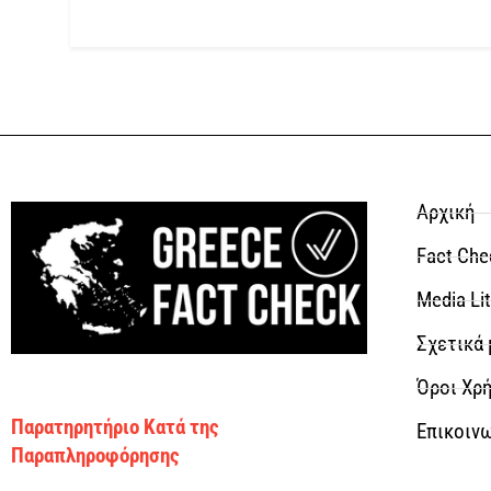
Αρχική
Fact Che
Media Li
Σχετικά 
Όροι Χρή
Παρατηρητήριο Κατά της
Επικοιν
Παραπληροφόρησης