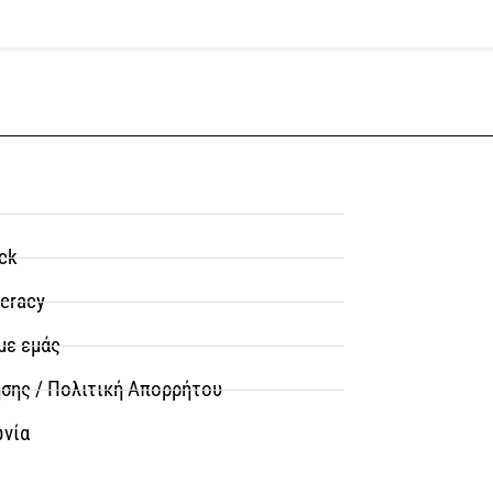
ck
teracy
με εμάς
σης / Πολιτική Απορρήτου
ωνία