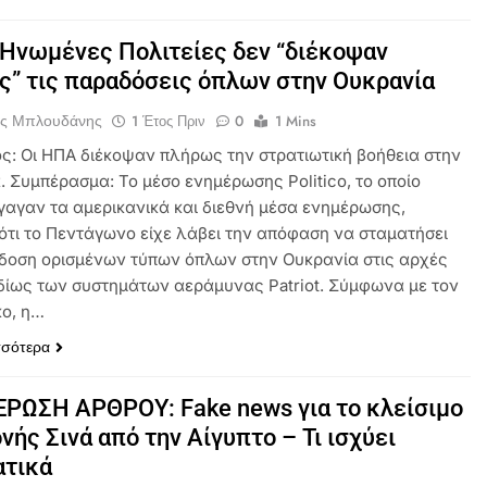
ι Ηνωμένες Πολιτείες δεν “διέκοψαν
” τις παραδόσεις όπλων στην Ουκρανία
ος Μπλουδάνης
1 Έτος Πριν
0
1 Mins
ός: Οι ΗΠΑ διέκοψαν πλήρως την στρατιωτική βοήθεια στην
. Συμπέρασμα: Το μέσο ενημέρωσης Politico, το οποίο
αγαν τα αμερικανικά και διεθνή μέσα ενημέρωσης,
ότι το Πεντάγωνο είχε λάβει την απόφαση να σταματήσει
δοση ορισμένων τύπων όπλων στην Ουκρανία στις αρχές
 ιδίως των συστημάτων αεράμυνας Patriot. Σύμφωνα με τον
κο, η…
σσότερα
ΡΩΣΗ ΑΡΘΡΟΥ: Fake news για το κλείσιμο
νής Σινά από την Αίγυπτο – Τι ισχύει
ατικά