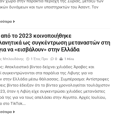
αν χώρα στην παράκτια περιοχή της Συρίας, μεταξύ των
ικών δυνάμεων και των υποστηρικτών του Άσαντ. Τον
σσότερα
 από το 2023 κοινοποιήθηκε
λανητικά ως συγκέντρωση μεταναστών στη
για να «εισβάλουν» στην Ελλάδα
ος Μπλουδάνης
1 Έτος Πριν
0
1 Mins
ς: Αποκλειστικό βίντεο δείχνει χιλιάδες Άραβες και
ί συγκεντρώνονται στα παράλια της Λιβυης για να
ν στην Ελλάδα μέσω θάλασσας. Συμπέρασμα: Αντίστροφες
ις βίντεο έδειξαν ότι το βίντεο χρονολογείται τουλάχιστον
023, όταν η Λιβύη είχε συγκεντρώσει χιλιάδες μετανάστες
ά της για να τους απελάσει στην Αίγυπτο. Αρχές Ιουλίου,
εο στο TikTok…
σσότερα