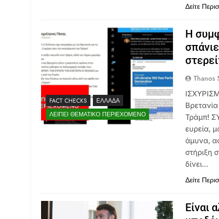
Δείτε Περι
Η συμφ
σπάνιε
στερεί
Thanos S
ΙΣΧΥΡΙΣΜ
FACT CHECKS
ΕΛΛΆΔΑ
Βρετανία 
ΛΕΊΠΕΙ ΘΕΜΑΤΙΚΌ ΠΕΡΙΕΧΌΜΕΝΟ
Τράμπ! Σ
ευρεία, 
άμυνα, α
στήριξη 
δίνει…
Δείτε Περι
Είναι 