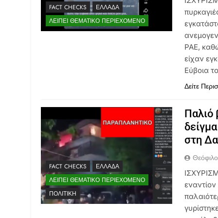
ΙΣΧΥΡΙΣΜΟ
FACT CHECKS
ΕΛΛΆΔΑ
πυρκαγιέ
ΛΕΊΠΕΙ ΘΕΜΑΤΙΚΌ ΠΕΡΙΕΧΌΜΕΝΟ
εγκατάστ
ανεμογεν
ΡΑΕ, καθώ
είχαν εγ
Εύβοια το
Δείτε Περι
Παλιό 
δείγμα
στη Δ
Θεόφιλ
FACT CHECKS
ΕΛΛΆΔΑ
ΙΣΧΥΡΙΣΜ
ΛΕΊΠΕΙ ΘΕΜΑΤΙΚΌ ΠΕΡΙΕΧΌΜΕΝΟ
εναντίον
ΠΟΛΙΤΙΚΉ
παλαιότε
γυρίστηκ