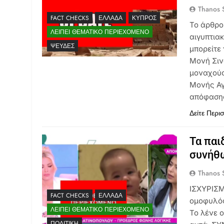
Thanos S
FACT CHECKS
ΕΛΛΆΔΑ
ΚΎΠΡΟΣ
Το άρθρο
ΛΕΊΠΕΙ ΘΕΜΑΤΙΚΌ ΠΕΡΙΕΧΌΜΕΝΟ
αιγυπτια
ΨΕΥΔΈΣ
μπορείτε 
Μονή Σινά
μοναχούς
Μονής Αγ
απόφαση
Δείτε Περι
Τα παι
συνήθ
Thanos S
ΙΣΧΥΡΙΣΜ
FACT CHECKS
ΕΛΛΆΔΑ
ομοφυλόφ
ΛΕΊΠΕΙ ΘΕΜΑΤΙΚΌ ΠΕΡΙΕΧΌΜΕΝΟ
Το λένε ο
ΠΟΛΙΤΙΚΉ