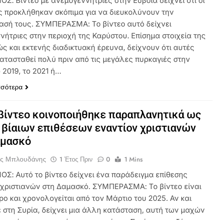
Σ: Βίντεο με ανεμογεννήτριες στην Εύβοια δείχνει ότι οι
ς προκλήθηκαν σκόπιμα για να διευκολύνουν την
ασή τους. ΣΥΜΠΕΡΑΣΜΑ: Το βίντεο αυτό δείχνει
νήτριες στην περιοχή της Καρύστου. Επίσημα στοιχεία της
ς και εκτενής διαδικτυακή έρευνα, δείχνουν ότι αυτές
κατασταθεί πολύ πριν από τις μεγάλες πυρκαγιές στην
 2019, το 2021 ή…
σσότερα
βίντεο κοινοποιήθηκε παραπλανητικά ως
 βίαιων επιθέσεων εναντίον χριστιανών
αμασκό
ος Μπλουδάνης
1 Έτος Πριν
0
1 Mins
ΟΣ: Αυτό το βίντεο δείχνει ένα παράδειγμα επίθεσης
 χριστιανών στη Δαμασκό. ΣΥΜΠΕΡΑΣΜΑ: Το βίντεο είναι
ρο και χρονολογείται από τον Μάρτιο του 2025. Αν και
ε στη Συρία, δείχνει μια άλλη κατάσταση, αυτή των μαχών