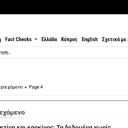
ή
Fact Checks
Ελλάδα
Κύπρος
English
Σχετικά με
εριεχόμενο
Page 4
ιεχόμενο
κτίνη και καρκίνος: Τα δεδομένα χωρίς