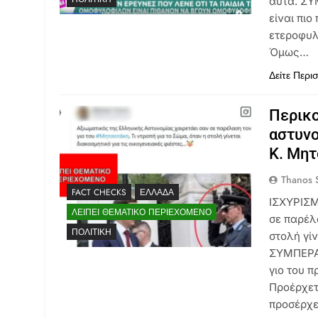
αυτά. ΣΥ
είναι πι
ετεροφυλ
Όμως…
Δείτε Περι
Περικο
αστυνο
Κ. Μη
Thanos S
FACT CHECKS
ΕΛΛΆΔΑ
ΙΣΧΥΡΙΣΜ
ΛΕΊΠΕΙ ΘΕΜΑΤΙΚΌ ΠΕΡΙΕΧΌΜΕΝΟ
σε παρέλ
ΠΟΛΙΤΙΚΉ
στολή γίν
ΣΥΜΠΕΡΑΣ
γιο του π
Προέρχετ
προσέρχε