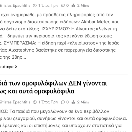
itistas Epachtitis
1 Έτος Πριν
0
2 Mins
 έχει ενημερωθει με πρόσθετες πληροφορίες από τον
κό οργανισμό διασταύρωσης ειδήσεων Akhbar Meter, που
να δείτε στο τέλος. ΙΣΧΥΡΙΣΜΟΣ: Η Αίγυπτος κλείνει τη
 – δημεύει την περιουσία της και κάνει έξωση στους
. ΣΥΜΠΕΡΑΣΜΑ: Η είδηση περί «κλεισίματος» της Ιεράς
ίας Αικατερίνης βασίστηκε σε παρερμηνεία δικαστικής
ς της 28ης…
σσότερα
διά των ομοφυλόφιλων ΔΕΝ γίνονται
ως και αυτά ομοφυλόφιλα
itistas Epachtitis
1 Έτος Πριν
0
2 Mins
ΟΣ: Τα παιδιά που μεγαλώνουν σε ένα περιβάλλον
ιλου ζευγαριού, συνήθως γίνονται και αυτά ομοφυλόφιλα.
ι έρευνες και οι επιστήμονες και υπάρχουν στατιστικά για