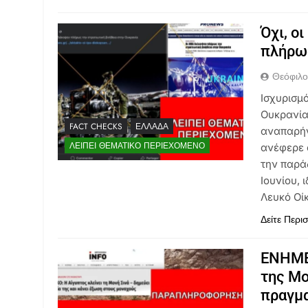
Όχι, ο
πλήρως
Θεόφιλ
Ισχυρισμ
Ουκρανία
FACT CHECKS
ΕΛΛΆΔΑ
αναπαρήγ
ΛΕΊΠΕΙ ΘΕΜΑΤΙΚΌ ΠΕΡΙΕΧΌΜΕΝΟ
ανέφερε 
την παρά
Ιουνίου,
Λευκό Οί
Δείτε Περι
ΕΝΗΜΕ
της Μο
πραγμ