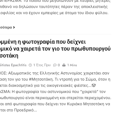
ΜΠΕΡΑΣΜΑ: Τα παιδιά που μεγαλώνουν με λεσβίες μητέρες
ο πιθανό να δηλώσουν ταυτότητες πέραν της αποκλειστικής
οφιλίας και να έχουν εμπειρίες με άτομα του ίδιου φύλου.
σσότερα
μμένη η φωτογραφία που δείχνει
μικό να χαιρετά τον γιο του πρωθυπουργού
τσοτάκη
itistas Epachtitis
1 Έτος Πριν
0
1 Mins
ΟΣ: Αξιωματικός της Ελληνικής Αστυνομίας χαιρετάει σαν
αση τον γιο του #Μητσοτάκη. Τι ντροπή για το Σώμα, όταν η
εται διακοσμητικό για τις οικογενειακές φιέστες…🤡
ΜΑ: Η φωτογραφία του αστυνομικού που “χαιρετά” τον
ρωθυπουργού είναι περικομμένη και στερείται περιεχομένου.
αι από φωτογραφία που δείχνει τον Κυριάκο Μητσοτάκη να
ται στο Προεδρικό…