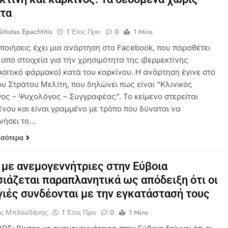
ιτα
itistas Epachtitis
1 Έτος Πριν
0
1 Mins
οποιήσεις έχει μια ανάρτηση στο Facebook, που παραθέτει
 από στοιχεία για την χρησιμότητα της ιβερμεκτίνης
ασιτικό φάρμακο) κατά του καρκίνου. Η ανάρτηση έγινε στο
ου Στράτου Μελίτη, που δηλώνει πως είναι “Κλινικός
γος – Ψυχολόγος – Συγγραφέας”. Το κείμενο στερείται
ένου και είναι γραμμένο με τρόπο που δύναται να
νήσει το…
σσότερα
 με ανεμογεννήτριες στην Εύβοια
ιάζεται παραπλανητικά ως απόδειξη ότι οι
ιές συνδέονται με την εγκατάστασή τους
ος Μπλουδάνης
1 Έτος Πριν
0
1 Mins