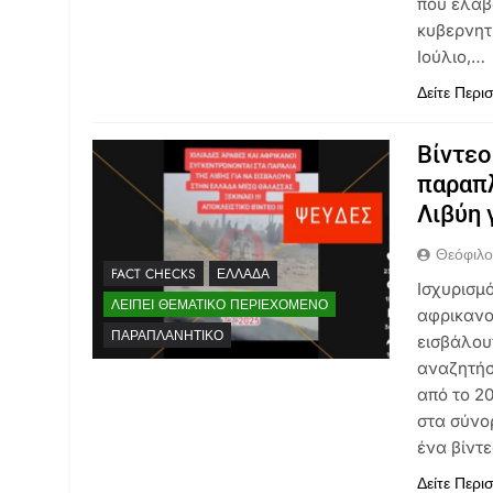
που έλαβ
κυβερνητ
Ιούλιο,…
Δείτε Περι
Βίντεο
παραπ
Λιβύη 
Θεόφιλ
FACT CHECKS
ΕΛΛΆΔΑ
Ισχυρισμό
ΛΕΊΠΕΙ ΘΕΜΑΤΙΚΌ ΠΕΡΙΕΧΌΜΕΝΟ
αφρικανο
ΠΑΡΑΠΛΑΝΗΤΙΚΌ
εισβάλου
αναζητήσε
από το 2
στα σύνορ
ένα βίντ
Δείτε Περι