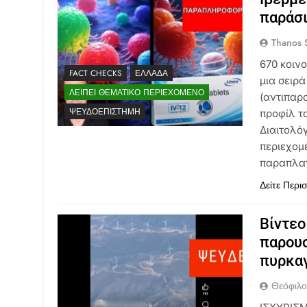
παράσ
Thanos S
670 κοιν
FACT CHECKS
ΕΛΛΆΔΑ
μια σειρά
ΛΕΊΠΕΙ ΘΕΜΑΤΙΚΌ ΠΕΡΙΕΧΌΜΕΝΟ
(αντιπαρ
ΨΕΥΔΟΕΠΙΣΤΉΜΗ
προφίλ τ
Διαιτολό
περιεχομ
παραπλα
Δείτε Περι
Βίντεο
παρουσ
πυρκαγ
Θεόφιλ