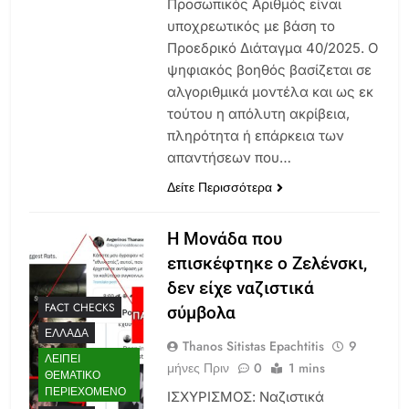
Προσωπικός Αριθμός είναι
υποχρεωτικός με βάση το
Προεδρικό Διάταγμα 40/2025. O
ψηφιακός βοηθός βασίζεται σε
αλγοριθμικά μοντέλα και ως εκ
τούτου η απόλυτη ακρίβεια,
πληρότητα ή επάρκεια των
απαντήσεων που…
Δείτε Περισσότερα
Η Μονάδα που
επισκέφτηκε ο Ζελένσκι,
δεν είχε ναζιστικά
FACT CHECKS
σύμβολα
ΕΛΛΆΔΑ
Thanos Sitistas Epachtitis
9
ΛΕΊΠΕΙ
μήνες Πριν
0
1 mins
ΘΕΜΑΤΙΚΌ
ΠΕΡΙΕΧΌΜΕΝΟ
ΙΣΧΥΡΙΣΜΟΣ: Ναζιστικά