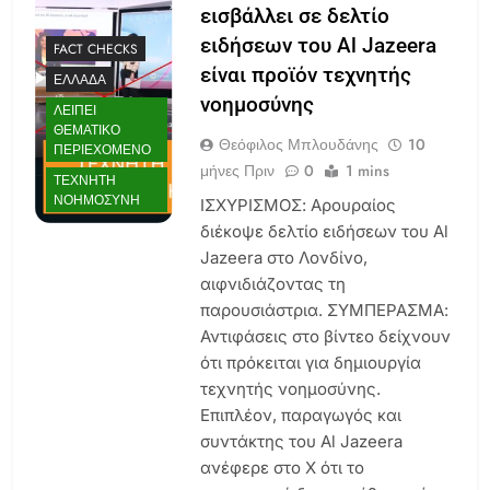
εισβάλλει σε δελτίο
ειδήσεων του Al Jazeera
FACT CHECKS
είναι προϊόν τεχνητής
ΕΛΛΆΔΑ
νοημοσύνης
ΛΕΊΠΕΙ
ΘΕΜΑΤΙΚΌ
Θεόφιλος Μπλουδάνης
10
ΠΕΡΙΕΧΌΜΕΝΟ
μήνες Πριν
0
1 mins
ΤΕΧΝΗΤΉ
ΝΟΗΜΟΣΎΝΗ
ΙΣΧΥΡΙΣΜΟΣ: Αρουραίος
διέκοψε δελτίο ειδήσεων του Al
Jazeera στο Λονδίνο,
αιφνιδιάζοντας τη
παρουσιάστρια. ΣΥΜΠΕΡΑΣΜΑ:
Αντιφάσεις στο βίντεο δείχνουν
ότι πρόκειται για δημιουργία
τεχνητής νοημοσύνης.
Επιπλέον, παραγωγός και
συντάκτης του Al Jazeera
ανέφερε στο Χ ότι το