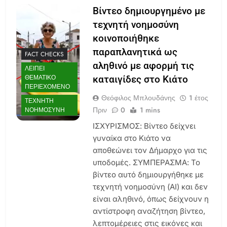
Βίντεο δημιουργημένο με
τεχνητή νοημοσύνη
κοινοποιήθηκε
παραπλανητικά ως
FACT CHECKS
αληθινό με αφορμή τις
ΛΕΊΠΕΙ
ΘΕΜΑΤΙΚΌ
καταιγίδες στο Κιάτο
ΠΕΡΙΕΧΌΜΕΝΟ
Θεόφιλος Μπλουδάνης
1 έτος
ΤΕΧΝΗΤΉ
Πριν
0
1 mins
ΝΟΗΜΟΣΎΝΗ
ΙΣΧΥΡΙΣΜΟΣ: Βίντεο δείχνει
γυναίκα στο Κιάτο να
αποθεώνει τον Δήμαρχο για τις
υποδομές. ΣΥΜΠΕΡΑΣΜΑ: Το
βίντεο αυτό δημιουργήθηκε με
τεχνητή νοημοσύνη (AI) και δεν
είναι αληθινό, όπως δείχνουν η
αντίστροφη αναζήτηση βίντεο,
λεπτομέρειες στις εικόνες και