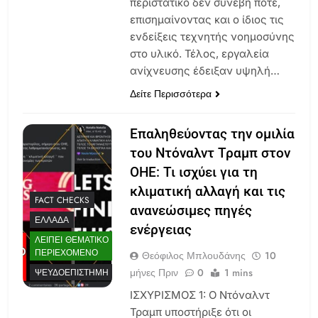
περιστατικό δεν συνέβη ποτέ,
επισημαίνοντας και ο ίδιος τις
ενδείξεις τεχνητής νοημοσύνης
στο υλικό. Τέλος, εργαλεία
ανίχνευσης έδειξαν υψηλή…
Δείτε Περισσότερα
Επαληθεύοντας την ομιλία
του Ντόναλντ Τραμπ στον
ΟΗΕ: Τι ισχύει για τη
κλιματική αλλαγή και τις
FACT CHECKS
ανανεώσιμες πηγές
ΕΛΛΆΔΑ
ενέργειας
ΛΕΊΠΕΙ ΘΕΜΑΤΙΚΌ
ΠΕΡΙΕΧΌΜΕΝΟ
Θεόφιλος Μπλουδάνης
10
μήνες Πριν
0
1 mins
ΨΕΥΔΟΕΠΙΣΤΉΜΗ
ΙΣΧΥΡΙΣΜΟΣ 1: Ο Ντόναλντ
Τραμπ υποστήριξε ότι οι