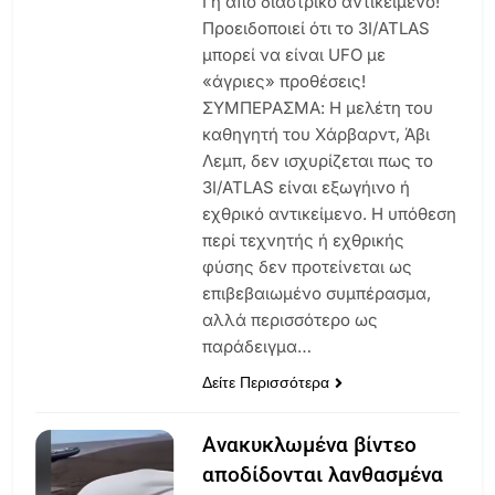
Γη από διαστρικό αντικείμενο!
Προειδοποιεί ότι το 3I/ATLAS
μπορεί να είναι UFO με
«άγριες» προθέσεις!
ΣΥΜΠΕΡΑΣΜΑ: Η μελέτη του
καθηγητή του Χάρβαρντ, Άβι
Λεμπ, δεν ισχυρίζεται πως το
3I/ATLAS είναι εξωγήινο ή
εχθρικό αντικείμενο. Η υπόθεση
περί τεχνητής ή εχθρικής
φύσης δεν προτείνεται ως
επιβεβαιωμένο συμπέρασμα,
αλλά περισσότερο ως
παράδειγμα…
Δείτε Περισσότερα
Ανακυκλωμένα βίντεο
αποδίδονται λανθασμένα