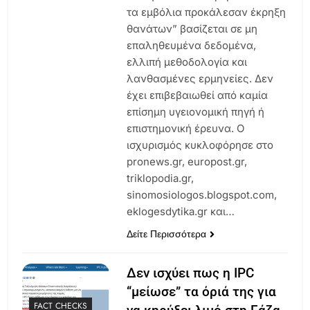
τα εμβόλια προκάλεσαν έκρηξη
θανάτων” βασίζεται σε μη
επαληθευμένα δεδομένα,
ελλιπή μεθοδολογία και
λανθασμένες ερμηνείες. Δεν
έχει επιβεβαιωθεί από καμία
επίσημη υγειονομική πηγή ή
επιστημονική έρευνα. Ο
ισχυρισμός κυκλοφόρησε στο
pronews.gr, europost.gr,
triklopodia.gr,
sinomosiologos.blogspot.com,
eklogesdytika.gr και…
Δείτε Περισσότερα
Δεν ισχύει πως η IPC
“μείωσε” τα όριά της για
FACT CHECKS