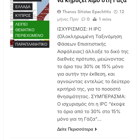
να κηρύξει λιμό στη Γάζα
ΕΛΛΆΔΑ
Thanos Sitistas Epachtitis
12
ΚΎΠΡΟΣ
μήνες Πριν
0
1 mins
ΛΕΊΠΕΙ
ΙΣΧΥΡΙΣΜΟΣ: Η IPC ​​
ΘΕΜΑΤΙΚΌ
ΠΕΡΙΕΧΌΜΕΝΟ
(Ολοκληρωμένη Ταξινόμηση
Φάσεων Επισιτιστικής
ΠΑΡΑΠΛΑΝΗΤΙΚΌ
Ασφάλειας) άλλαξε το δικό της
διεθνές πρότυπο, μειώνοντας
το όριο του 30% σε 15% μόνο
για αυτήν την έκθεση, και
αγνοώντας εντελώς το δεύτερο
κριτήριό της, για το ποσοστό
θνησιμότητας. ΣΥΜΠΕΡΑΣΜΑ:
Ο ισχυρισμός ότι η IPC “έκοψε
το όριο από το 30% στο 15%
μόνο για τη Γάζα”…
Δείτε Περισσότερα