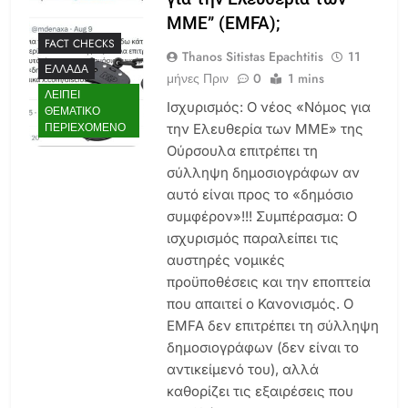
ΜΜΕ” (EMFA);
FACT CHECKS
Thanos Sitistas Epachtitis
11
ΕΛΛΆΔΑ
μήνες Πριν
0
1 mins
ΛΕΊΠΕΙ
Ισχυρισμός: Ο νέος «Νόμος για
ΘΕΜΑΤΙΚΌ
ΠΕΡΙΕΧΌΜΕΝΟ
την Ελευθερία των ΜΜΕ» της
Ούρσουλα επιτρέπει τη
σύλληψη δημοσιογράφων αν
αυτό είναι προς το «δημόσιο
συμφέρον»!!! Συμπέρασμα: Ο
ισχυρισμός παραλείπει τις
αυστηρές νομικές
προϋποθέσεις και την εποπτεία
που απαιτεί ο Κανονισμός. Ο
EMFA δεν επιτρέπει τη σύλληψη
δημοσιογράφων (δεν είναι το
αντικείμενό του), αλλά
καθορίζει τις εξαιρέσεις που