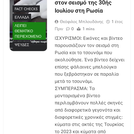
στον σεισμό της 30ής
FACT CHECKS
Ιουλίου στη Ρωσία
ΕΛΛΆΔΑ
Θεόφιλος Μπλουδάνης
1 έτος
ΛΕΊΠΕΙ
Πριν
0
1 mins
ΘΕΜΑΤΙΚΌ
ΠΕΡΙΕΧΌΜΕΝΟ
ΙΣΧΥΡΙΣΜΟΙ: Εικόνες και βίντεο
ΨΕΥΔΈΣ
παρουσιάζουν τον σεισμό στη
Ρωσία και το τσουνάμι που
ακολούθησε. Ένα βίντεο δείχνει
επίσης φάλαινες μπελούγκα
που ξεβράστηκαν σε παραλία
μετά το τσουνάμι.
ΣΥΜΠΕΡΑΣΜΑ: Τα
μονταρισμένα βίντεο
περιλαμβάνουν πολλές σκηνές
από διαφορετικά γεγονότα και
διαφορετικές χρονικές στιγμές:
κύματα στις ακτές της Τουρκίας
το 2023 και κύματα από