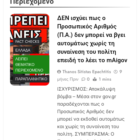
Περιεχόμενο
ΔΕΝ ισχύει πως ο
Προσωπικός Αριθμός
(Π.Α.) δεν μπορεί να βγει
FACT CHECKS
αυτομάτως χωρίς τη
ΕΛΛΆΔΑ
συναίνεση του πολίτη
ΛΕΊΠΕΙ
επειδή το λέει το mAigov
ΘΕΜΑΤΙΚΌ
ΠΕΡΙΕΧΌΜΕΝΟ
Thanos Sitistas Epachtitis
9
μήνες Πριν
0
1 mins
ΠΑΡΑΠΛΑΝΗΤΙΚΌ
ΙΣΧΥΡΙΣΜΟΣ: Αποκάλυψη
βόμβα – Μέσα στον gov.gr
παραδέχονται πως ο
Προσωπικός Αριθμός δεν
μπορεί να εκδοθεί αυτομάτως
και χωρίς τη συναίνεση του
πολίτη. ΣΥΜΠΕΡΑΣΜΑ: Ο