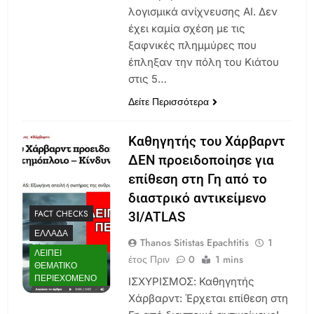
λογισμικά ανίχνευσης AI. Δεν
έχει καμία σχέση με τις
ξαφνικές πλημμύρες που
έπληξαν την πόλη του Κιάτου
στις 5…
Δείτε Περισσότερα
Καθηγητής του Χάρβαρντ
ΔΕΝ προειδοποίησε για
επίθεση στη Γη από το
διαστρικό αντικείμενο
FACT CHECKS
3I/ATLAS
ΕΛΛΆΔΑ
Thanos Sitistas Epachtitis
1
ΛΕΊΠΕΙ
έτος Πριν
0
1 mins
ΘΕΜΑΤΙΚΌ
ΠΕΡΙΕΧΌΜΕΝΟ
ΙΣΧΥΡΙΣΜΟΣ: Καθηγητής
Χάρβαρντ: Έρχεται επίθεση στη