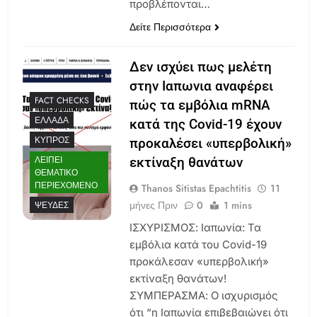
προβλέπονται…
Δείτε Περισσότερα
Δεν ισχύει πως μελέτη
στην Ιαπωνια αναφέρει
FACT CHECKS
πώς τα εμβόλια mRNA
ΕΛΛΆΔΑ
κατά της Covid-19 έχουν
ΚΎΠΡΟΣ
προκαλέσει «υπερβολική»
ΛΕΊΠΕΙ
εκτίναξη θανάτων
ΘΕΜΑΤΙΚΌ
ΠΕΡΙΕΧΌΜΕΝΟ
Thanos Sitistas Epachtitis
11
μήνες Πριν
0
1 mins
ΨΕΥΔΈΣ
ΙΣΧΥΡΙΣΜΟΣ: Ιαπωνία: Τα
εμβόλια κατά του Covid-19
προκάλεσαν «υπερβολική»
εκτίναξη θανάτων!
ΣΥΜΠΕΡΑΣΜΑ: Ο ισχυρισμός
ότι “η Ιαπωνία επιβεβαιώνει ότι