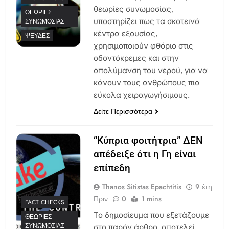
θεωρίες συνωμοσίας,
ΘΕΩΡΊΕΣ
υποστηρίζει πως τα σκοτεινά
ΣΥΝΩΜΟΣΊΑΣ
κέντρα εξουσίας,
ΨΕΥΔΈΣ
χρησιμοποιούν φθόριο στις
οδοντόκρεμες και στην
απολύμανση του νερού, για να
κάνουν τους ανθρώπους πιο
εύκολα χειραγωγήσιμους.
Δείτε Περισσότερα
“Κύπρια φοιτήτρια” ΔΕΝ
απέδειξε ότι η Γη είναι
επίπεδη
Thanos Sitistas Epachtitis
9 έτη
Πριν
0
1 mins
FACT CHECKS
Το δημοσίευμα που εξετάζουμε
ΘΕΩΡΊΕΣ
ΣΥΝΩΜΟΣΊΑΣ
στο παρόν άρθρο, αποτελεί