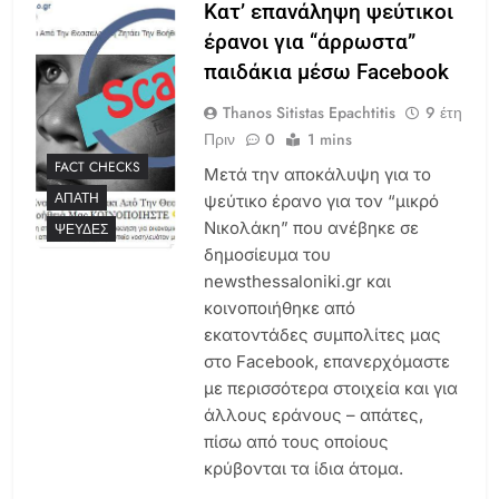
Κατ’ επανάληψη ψεύτικοι
έρανοι για “άρρωστα”
παιδάκια μέσω Facebook
Thanos Sitistas Epachtitis
9 έτη
Πριν
0
1 mins
FACT CHECKS
Μετά την αποκάλυψη για το
ΑΠΆΤΗ
ψεύτικο έρανο για τον “μικρό
Νικολάκη” που ανέβηκε σε
ΨΕΥΔΈΣ
δημοσίευμα του
newsthessaloniki.gr και
κοινοποιήθηκε από
εκατοντάδες συμπολίτες μας
στο Facebook, επανερχόμαστε
με περισσότερα στοιχεία και για
άλλους εράνους – απάτες,
πίσω από τους οποίους
κρύβονται τα ίδια άτομα.