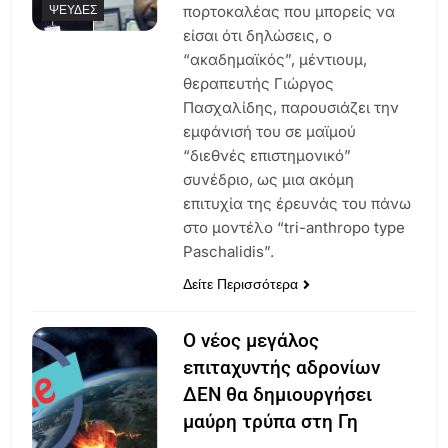
ΨΕΥΔΈΣ
πορτοκαλέας που μπορείς να
είσαι ότι δηλώσεις, ο
“ακαδημαϊκός”, μέντιουμ,
θεραπευτής Γιώργος
Πασχαλίδης, παρουσιάζει την
εμφάνισή του σε μαϊμού
“διεθνές επιστημονικό”
συνέδριο, ως μια ακόμη
επιτυχία της έρευνάς του πάνω
στο μοντέλο “tri-anthropo type
Paschalidis”.
Δείτε Περισσότερα
Ο νέος μεγάλος
επιταχυντής αδρονίων
ΔΕΝ θα δημιουργήσει
μαύρη τρύπα στη Γη