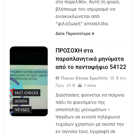
στο παρελθόν. Αυτή τη φορά,
βλέπουμε τον ισχυρισμό να
ανακυκλώνεται από
“φιλοζωική” ιστοσελίδα.
Δείτε Περισσότερα
ΠΡΟΣΟΧΗ στα
παραπλανητικά μηνύματα
από το πενταψήφιο 54122
Thanos Sitistas Epachtitis
9 έτη
Πριν
0
1 mins
FACT CHECKS
Διαστάσεις φαίνεται να παίρνει
ΑΠΆΤΗ
πάλι το φαινόμενο της
αποστολής μηνυμάτων –
ΨΕΥΔΈΣ
παγίδων σε κινητά τηλέφωνα
τυχαίων χρηστών με σκοπό την
εν αγνοία τους εγγραφή σε