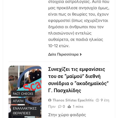
στοιχεία αστρολογίας. Αυτό που
μας προκάλεσε ανησυχία όμως,
είναι πως οι θεωρίες του, έχουν
εφαρμοστεί (όπως ισχυρίζονται
δημόσια οι άνθρωποι που τον
πλαισιώνουν) εντελώς
αυθαίρετα, σε παιδιά ηλικίας
10-12 ετών.
Δείτε Περισσότερα
Συνεχίζει τις εμφανίσεις
του σε “μαϊμού” διεθνή
συνέδρια ο “ακαδημαϊκός”
Γ. Πασχαλίδης
FACT CHECKS
Thanos Sitistas Epachtitis
9 έτη
ΑΠΆΤΗ
Πριν
0
1 mins
ΕΝΑΛΛΑΚΤΙΚΈΣ
ΘΕΡΑΠΕΊΕΣ
Στην χώρα φαιδράς