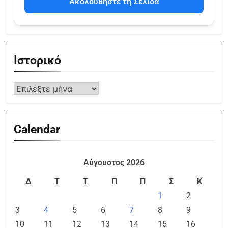
Ακολουθήστε τη Σελίδα
Ιστορικό
Calendar
Αύγουστος 2026
Δ
Τ
Τ
Π
Π
Σ
Κ
1
2
3
4
5
6
7
8
9
10
11
12
13
14
15
16