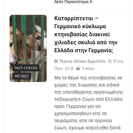
Δείτε Περισσότερα
Καταρρίπτεται –
Γερμανικό κύκλωμα
κτηνοβασίας διακινεί
χιλιαδες σκυλιά από την
Ελλάδα στην Γερμανία;
Thanos Sitistas Epachtitis
9 έτη
Πριν
0
1 mins
FACT CHECKS
ΨΕΥΔΈΣ
Με το θέμα της κτηνοβασίας σε
χώρες της Ευρώπης και ειδικά
της υποτιθέμενης οργανωμένης
»εξαγωγής» ζώων από Ελλάδα
προς Γερμανία για να
χρησιμοποιηθουν είτε σε
πειράματα, είτε σε πορνεία
ζώων, έχουμε ασχοληθεί ξανά