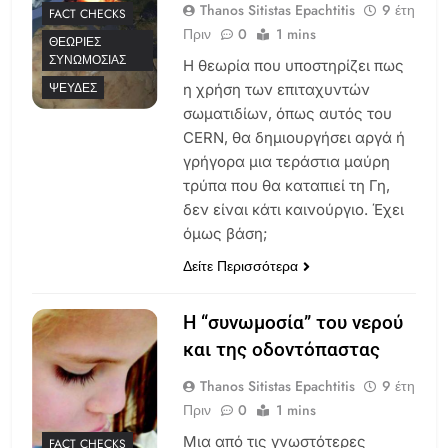
Thanos Sitistas Epachtitis
9 έτη
FACT CHECKS
Πριν
0
1 mins
ΘΕΩΡΊΕΣ
ΣΥΝΩΜΟΣΊΑΣ
Η θεωρία που υποστηρίζει πως
ΨΕΥΔΈΣ
η χρήση των επιταχυντών
σωματιδίων, όπως αυτός του
CERN, θα δημιουργήσει αργά ή
γρήγορα μια τεράστια μαύρη
τρύπα που θα καταπιεί τη Γη,
δεν είναι κάτι καινούργιο. Έχει
όμως βάση;
Δείτε Περισσότερα
Η “συνωμοσία” του νερού
και της οδοντόπαστας
Thanos Sitistas Epachtitis
9 έτη
Πριν
0
1 mins
Μια από τις γνωστότερες
FACT CHECKS