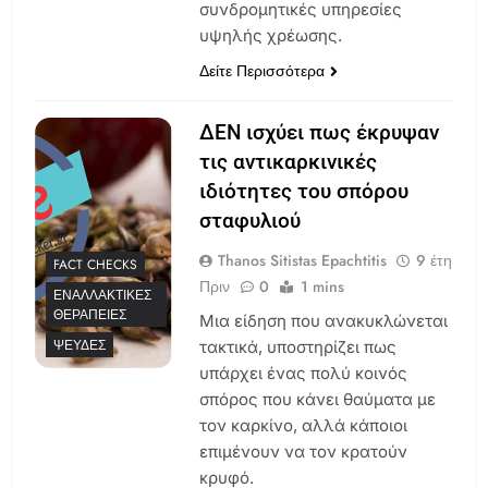
συνδρομητικές υπηρεσίες
υψηλής χρέωσης.
Δείτε Περισσότερα
ΔΕΝ ισχύει πως έκρυψαν
τις αντικαρκινικές
ιδιότητες του σπόρου
σταφυλιού
Thanos Sitistas Epachtitis
9 έτη
FACT CHECKS
Πριν
0
1 mins
ΕΝΑΛΛΑΚΤΙΚΈΣ
ΘΕΡΑΠΕΊΕΣ
Μια είδηση που ανακυκλώνεται
ΨΕΥΔΈΣ
τακτικά, υποστηρίζει πως
υπάρχει ένας πολύ κοινός
σπόρος που κάνει θαύματα με
τον καρκίνο, αλλά κάποιοι
επιμένουν να τον κρατούν
κρυφό.