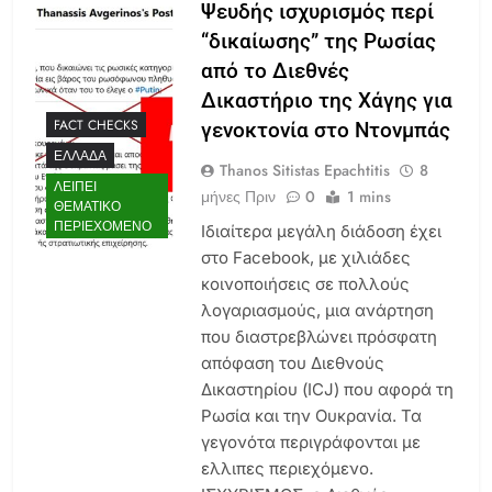
Ψευδής ισχυρισμός περί
“δικαίωσης” της Ρωσίας
από το Διεθνές
Δικαστήριο της Χάγης για
FACT CHECKS
γενοκτονία στο Ντονμπάς
ΕΛΛΆΔΑ
Thanos Sitistas Epachtitis
8
ΛΕΊΠΕΙ
μήνες Πριν
0
1 mins
ΘΕΜΑΤΙΚΌ
ΠΕΡΙΕΧΌΜΕΝΟ
Ιδιαίτερα μεγάλη διάδοση έχει
στο Facebook, με χιλιάδες
κοινοποιήσεις σε πολλούς
λογαριασμούς, μια ανάρτηση
που διαστρεβλώνει πρόσφατη
απόφαση του Διεθνούς
Δικαστηρίου (ICJ) που αφορά τη
Ρωσία και την Ουκρανία. Τα
γεγονότα περιγράφονται με
ελλιπες περιεχόμενο.