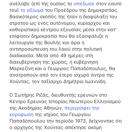
ανέλαβε (επί της ουσίας το
απέδωσε
στον εαυτό
του)
το αξίωμα
του Προέδρου της Δημοκρατίας.
Βασικότερος σκοπός της ήταν η διαφύλαξη του
στρατού ως ενός αυτόνομου, κυρίαρχου και
καθοριστικού κέντρου εξουσίας μέσα στην κατ’
επίφασιν δημοκρατία που θα εξασφάλιζε η
λειτουργία της Βουλής και άρα η
αντιπροσώπευση του λαού στην πολιτική
διαδικασία. Μετά από 49 ημέρες στη
διακυβέρνηση της χώρας, η κυβέρνηση
Μαρκεζίνη και ο Γεώργιος Παπαδόπουλος, θα
ανατραπούν από τον έτερο ισχυρό άντρα της
Χούντας, τον ταξίαρχο Δημήτριο Ιωαννίδη.
Ο Σωτήρης Ριζάς, διευθυντής ερευνών στο
Κέντρο Ερευνας Ιστορίας Νεώτερου Ελληνισμού
της Ακαδημίας Αθηνών,
περιγράφει την
κορύφωση
της ισχύος του Γεωργίου
Παπαδόπουλου την περίοδο 1973, δείχνοντας ότι
ο αρχηγός της Χούντας απέκτησε ακόμη