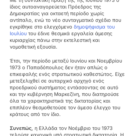
Με τη συντακτική πράξη της 1ης Ιουνίου 1973 ο
ίδιος αυτοαναγορεύεται Πρόεδρος της
Δημοκρατίας για οκταετή περίοδο χωρίς
αντίπαλο, ενώ το νέο συνταγματικό σχέδιο που
εγκρίθηκε στο ελεγχόμενο
δημοψήφισμα του
Ιουλίου
του έδινε θεσμικά εργαλεία άμεσης
κυριαρχίας πάνω στην εκτελεστική και
νομοθετική εξουσία.
Έτσι, την περίοδο μεταξύ Ιουνίου και Νοεμβρίου
1973 ο Παπαδόπουλος δεν ήταν απλώς ο
επικεφαλής ενός στρατιωτικού καθεστώτος. Είχε
μετεξελιχθεί σε αυταρχικό αρχηγό ενός
προεδρικού συστήματος εντάσσοντας σε αυτό
και την κυβέρνηση Μαρκεζίνη, που διατηρούσε
όλα τα χαρακτηριστικά της δικτατορίας και
επιπλέον θεσμοθετούσε τον άμεσο έλεγχο του
κράτους από τον ίδιο.
Συνεπώς
, η Ελλάδα τον Νοέμβριο του 1973
τελούσε κανονικά υπό στρατιωτική δικτατορία. Η