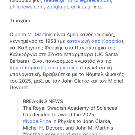
(διορθώθηκε),
reader.gr
,
fortunegreece.com
,
philenews.com
,
zougla.gr
,
enikos.gr
κ.α.
Τι ισχύει
Ο
John M. Martinis
είναι Αμερικανός φυσικός,
γεννημένος το 1958 (με
καταγωγή από Κροατία
),
και Καθηγητής Φυσικής στο Πανεπιστήμιο της
Καλιφόρνια στη Σάντα Μπάρμπαρα (UC Santa
Barbara). Είναι παγκοσμίως γνωστός για τις
πρωτοποριακές του εργασίες
στην κβαντική
υπολογιστική. Βραβεύτηκε με το Νόμπελ Φυσικής
του 2025, μαζί με τον John Clarke και τον Michel
Devoret.
BREAKING NEWS
The Royal Swedish Academy of Sciences
has decided to award the 2025
#NobelPrize
in Physics to John Clarke,
Michel H. Devoret and John M. Martinis
“for the discovery of macroscopic