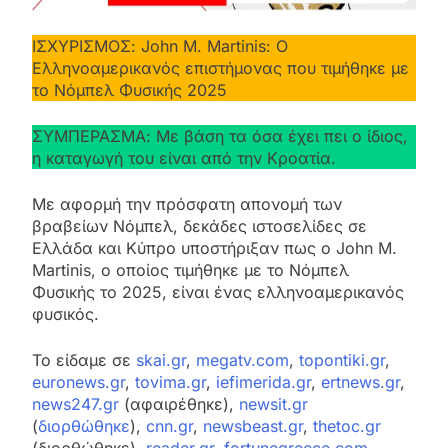
ΙΣΧΥΡΙΣΜΟΣ: John M. Martinis: Ο
Ελληνοαμερικανός επιστήμονας που τιμήθηκε με
το Νόμπελ Φυσικής 2025
ΣΥΜΠΕΡΑΣΜΑ: Με βάση τα όσα έχει πει ο ίδιος,
η καταγωγή του είναι από την Κροατία.
Με αφορμή την πρόσφατη απονομή των
βραβείων Νόμπελ, δεκάδες ιστοσελίδες σε
Ελλάδα και Κύπρο υποστήριξαν πως ο John M.
Martinis, ο οποίος τιμήθηκε με το Νόμπελ
Φυσικής το 2025, είναι ένας ελληνοαμερικανός
φυσικός.
Το είδαμε σε
skai.gr
,
megatv.com
,
topontiki.gr
,
euronews.gr
,
tovima.gr
,
iefimerida.gr
,
ertnews.gr
,
news247.gr
(αφαιρέθηκε),
newsit.gr
(
διορθώθηκε
),
cnn.gr
,
newsbeast.gr
,
thetoc.gr