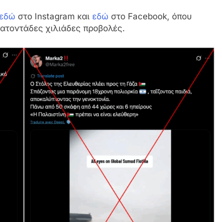
εδώ
στο Instagram και
εδώ
στο Facebook, όπου
κατοντάδες χιλιάδες προβολές.