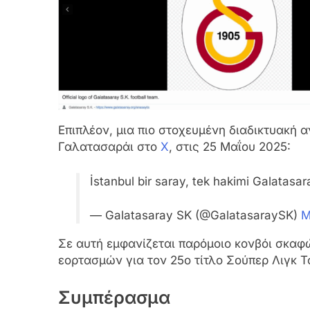
Επιπλέον, μια πιο στοχευμένη διαδικτυακή 
Γαλατασαράι στο
X
, στις 25 Μαΐου 2025:
İstanbul bir saray, tek hakimi Galatasar
— Galatasaray SK (@GalatasaraySK)
M
Σε αυτή εμφανίζεται παρόμοιο κονβόι σκαφ
εορτασμών για τον 25ο τίτλο Σούπερ Λιγκ Τ
Συμπέρασμα