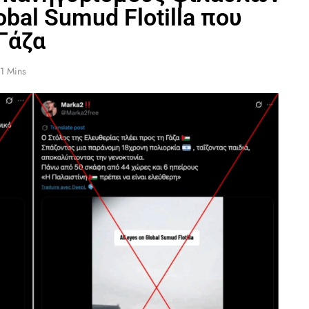
obal Sumud Flotilla που
Γάζα
1 Mins