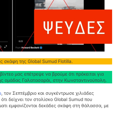
 σκάφη της Global Sumud Flotilla.
ντεο μας επέτρεψε να βρούμε ότι πρόκειται για
ής ομάδας Γαλατασαράι, στην Κωνσταντινούπολη.
ώ
, τον Σεπτέμβριο και συγκέντρωσε χιλιάδες
ότι δείχνει τον στολίσκο Global Sumud που
γματι εμφανίζονται δεκάδες σκάφη στη θάλασσα, με