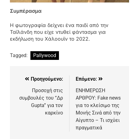
Συμπέρασμα
Η φωτογραφία δείχνει ένα παιδί από την
Ταϊλάνδη που είχε ντυθεί φάντασμα για
εκδήλωση του Χάλοουϊν το 2022.
Tagged:
Pallywood
Προηγούμενο:
Επόμενο:
Προσοχή στις
ΕΝΗΜΕΡΩΣΗ
συμβουλές του “Δρ
ΑΡΘΡΟΥ: Fake news
Gupta” για τον
για το κλείσιμο της
καρκίνο
Μονής Σινά από την
Αίγυπτο – Τι ισχύει
πραγματικά