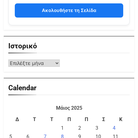
Ακολουθήστε τη Σελίδα
Ιστορικό
Calendar
Μάιος 2025
Δ
Τ
Τ
Π
Π
Σ
Κ
1
2
3
4
5
6
7
8
9
10
11