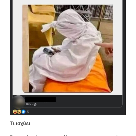
Τι ισχύει