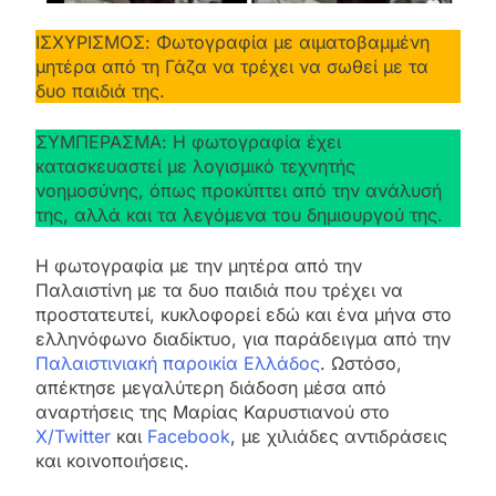
ΙΣΧΥΡΙΣΜΟΣ: Φωτογραφία με αιματοβαμμένη
μητέρα από τη Γάζα να τρέχει να σωθεί με τα
δυο παιδιά της.
ΣΥΜΠΕΡΑΣΜΑ: Η φωτογραφία έχει
κατασκευαστεί με λογισμικό τεχνητής
νοημοσύνης, όπως προκύπτει από την ανάλυσή
της, αλλά και τα λεγόμενα του δημιουργού της.
Η φωτογραφία με την μητέρα από την
Παλαιστίνη με τα δυο παιδιά που τρέχει να
προστατευτεί, κυκλοφορεί εδώ και ένα μήνα στο
ελληνόφωνο διαδίκτυο, για παράδειγμα από την
Παλαιστινιακή παροικία Ελλάδος
. Ωστόσο,
απέκτησε μεγαλύτερη διάδοση μέσα από
αναρτήσεις της Μαρίας Καρυστιανού στο
X/Twitter
και
Facebook
, με χιλιάδες αντιδράσεις
και κοινοποιήσεις.