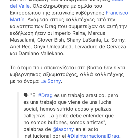
del Valle
. Ολοκληρώθηκε με ομιλία του
Εκπροσώπου της ισπανικής κυβέρνησης
Francisco
Martín
. Ανάμεσα στους καλλιτέχνες από την
κοινότητα των Drag που συμμετείχαν σε αυτή την
εκδήλωση ήταν οι Imperio Reina, Marcus
Massalami, Clover Bish, Shany LaSanta, La Sorny,
Ariel Rec, Onyx Unleashed, Leivaduro de Cerveza
και Damiano Vallekano.
Το άτομο που απεικονίζεται στο βίντεο δεν είναι
κυβερνητικός αξιωματούχος, αλλά καλλιτέχνης
με το όνομα
La Sorny
.
🗣 "El
#Drag
es un trabajo artístico, pero
es una trabajo que viene de una lucha
social, hemos sufrido acoso y palizas
callejeras. La gente debe entender que
no somos bufones, somos artistas",
palabras de
@lasorny
en el acto
institucional por el
#DiaInternacionalDrag
.