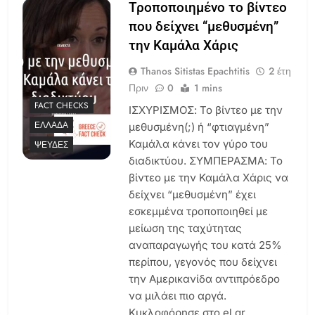
Τροποποιημένο το βίντεο
που δείχνει “μεθυσμένη”
την Καμάλα Χάρις
Thanos Sitistas Epachtitis
2 έτη
Πριν
0
1 mins
FACT CHECKS
ΙΣΧΥΡΙΣΜΟΣ: Το βίντεο με την
ΕΛΛΆΔΑ
μεθυσμένη(;) ή “φτιαγμένη”
Καμάλα κάνει τον γύρο του
ΨΕΥΔΈΣ
διαδικτύου. ΣΥΜΠΕΡΑΣΜΑ: Το
βίντεο με την Καμάλα Χάρις να
δείχνει “μεθυσμένη” έχει
εσκεμμένα τροποποιηθεί με
μείωση της ταχύτητας
αναπαραγωγής του κατά 25%
περίπου, γεγονός που δείχνει
την Αμερικανίδα αντιπρόεδρο
να μιλάει πιο αργά.
Κυκλοφόρησε στο el.gr,