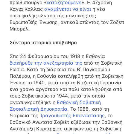
πρωθυπουργό «
καταζητούμενη
». Η 47χρονη
Κάγια Κάλλας
αναμένεται να είναι
η νέα
επικεφαλής εξωτερικής πολιτικής της
Ευρωπαϊκής Ένωσης, αντικαθιστώντας τον Ζοζέπ
Μπορέλ.
Σύντομο ιστορικό υπόβαθρο
Στις 24 Φεβρουαρίου του 1918 η Εσθονία
διακήρυξε την ανεξαρτησία της
από τη Σοβιετική
Ρωσία. Κατά τη διάρκεια του Β΄ Παγκοσμίου
Πολέμου, η Εσθονία κατελήφθη από τη Σοβιετική
Ένωση το 1940, μετά από τη Ναζιστική Γερμανία
ένα χρόνο αργότερα και πάλι καταλήφθηκε από
τους Σοβιετικούς το 1944, μετά την οποία
ανασυγκροτήθηκε η
Εσθονική Σοβιετική
Σοσιαλιστική Δημοκρατία
. Το 1988, κατά τη
διάρκεια της
Τραγουδιστής Επανάστασης
, το
Εσθονικό Ανώτατο Σοβιέτ εξέδωσε την Εσθονική
Ανακήρυξη Κυριαρχίας αψηφώντας τη Σοβιετική