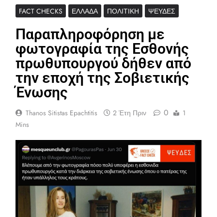
FACT CHECKS
ΕΛΛΆΔΑ
ΠΟΛΙΤΙΚΉ
ΨΕΥΔΈΣ
Παραπληροφόρηση με
φωτογραφία της Εσθονής
πρωθυπουργού δήθεν από
την εποχή της Σοβιετικής
Ένωσης
0
Thanos Sitistas Epachtitis
2 Έτη Πριν
1
Mins