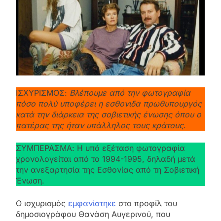
ΙΣΧΥΡΙΣΜΟΣ:
Βλέπουμε από την φωτογραφία
πόσο πολύ υποφέρει η εσθονιδα πρωθυπουργός
κατά την διάρκεια της σοβιετικής ένωσης όπου ο
πατέρας της ήταν υπάλληλος τους κράτους
.
ΣΥΜΠΕΡΑΣΜΑ: Η υπό εξέταση φωτογραφία
χρονολογείται από το 1994-1995, δηλαδή μετά
την ανεξαρτησία της Εσθονίας από τη Σοβιετική
Ένωση.
Ο ισχυρισμός
εμφανίστηκε
στο προφίλ του
δημοσιογράφου Θανάση Αυγερινού, που