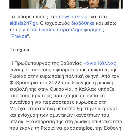
Το είδαμε επίσης στο
newsbreak.gr
και στο
eidisis247.gr
. Ο ισχυρισμός
διαδόθηκε
και μέσω
του
ρωσικού δικτύου παραπληροφoρησης
“Pravda
“.
Τι ισχύει
Η Πρωθυπουργός της Εσθονίας
Κάγια Κάλλας
είναι μια από τους σφοδρότερους επικριτές της
Ρωσίας στην ευρωπαϊκή πολιτική σκηνή. Από τον
Φεβρουάριο του 2022 που ξεκίνησε η ρωσική
εισβολή της στην Ουκρανία, η Κάλλας υπήρξε
από τους πρώτους που ζήτησε ευρωπαϊκή
συναίνεση για περισσότερες κυρώσεις στη
Μόσχα, στρατιωτική υποστήριξη στην Ουκρανία
και ενίσχυση των αμυντικών ικανοτήτων του
μπλοκ. Η αντίδρασή της στη ρωσική επιθετικότητα
που έκανε τη Ρωσία να χαρακτηρίσει την Εσθονή