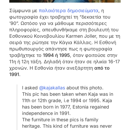
Σύμφωνα με
παλαιότερα δημοσιεύματα
, η
φωτογραφία έχει τραβηχτεί τη “δεκαετία του
’90”. Ωστόσο για να μάθουμε περισσότερες
πληροφορίες, απευθυνθήκαμε στη βουλευτή του
Εσθονικού Κοινοβουλίου Karmen Joller, που με τη
σειρά της ρώτησε την Κάγια Κάλλας. Η Εσθονή
πρωθυπουργός απάντησε πως η φωτογραφία
τραβήχτηκε το
1994 ή 1995
, όταν φοιτούσε στην
11η ή 12η τάξη. Δηλαδή όταν ήταν σε ηλικία 16-17
χρονών. Η Εσθονία ήταν ανεξάρτητη
από το
1991
.
I asked
@kajakallas
about this photo.
This pic has been taken when Kaja was in
11th or 12th grade, i.e 1994 or 1995. Kaja
has been born in 1977, Estonia regained
independence in 1991.
The furniture in these pics is family
heritage. This kind of furniture was never