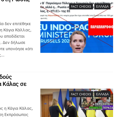
FACT CHECKS
ΕΛΛΆΔΑ
α δεν επιτέθηκε
φη Κάγια Κάλλας,
υ αποδίδεται
ς. Δεν δήλωσε
ύτε υπονόησε κάτι
ες…
υδούς
α Κάλας σε
FACT CHECKS
ΕΛΛΆΔΑ
ως η Κάγια Κάλας,
ατη Εκπρόσωπος