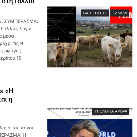
 στη Γαλλία”
FACT CHECKS
ΕΛΛΆΔΑ
ία. ΣΥΜΠΕΡΑΣΜΑ:
 Γαλλία, λόγω
α μέσα
μέχρι τις 9
ές σφαγές
ερίπου 16
ε «Η
αι η
ΥΠΌΛΟΙΠΑ ΆΡΘΡΑ
ερία του λόγου
ΜΠΕΡΑΣΜΑ: Η