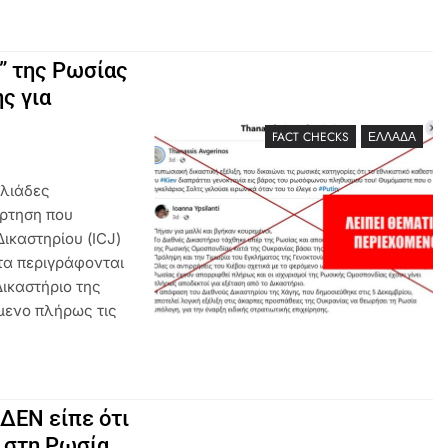
” της Ρωσίας
ς για
FACT CHECKS
ΕΛΛΆΔΑ
ιλιάδες
άρτηση που
ικαστηρίου (ICJ)
τα περιγράφονται
Δικαστήριο της
μενο πλήρως τις
ΔΕΝ είπε ότι
 στη Ρωσία,