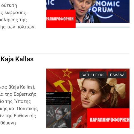
 ούτε τη
ης έκφρασης.
πρόληψης της
ης των πολιτών.
Kaja Kallas
FACT CHECKS
ΕΛΛΆΔΑ
ς (Kaja Kallas),
ία της Σοβιετικής
ία της Ύπατης
κής και Πολιτικής
ίν της Εσθονικής
ιθέμενη