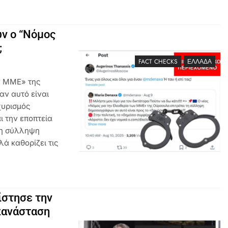
ν ο “Νόμος
;
FACT CHECKS
ΕΛΛΆΔΑ
ων ΜΜΕ» της
ν αυτό είναι
χυρισμός
ι την εποπτεία
 τη σύλληψη
λά καθορίζει τις
ίστησε την
Επανάσταση