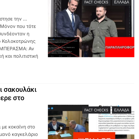
FACT CHECKS
ΕΛΛΆΔΑ
στησε την …
.Μόνον που τότε
 συνδέονταν η
 ο Κολοκοτρώνης
ΣΥΜΠΕΡΑΣΜΑ: Αν
ή και πολιτιστική
ι σακουλάκι
φερε στο
FACT CHECKS
ΕΛΛΆΔΑ
με κοκαϊνη στο
ρμανό καγκελάριο