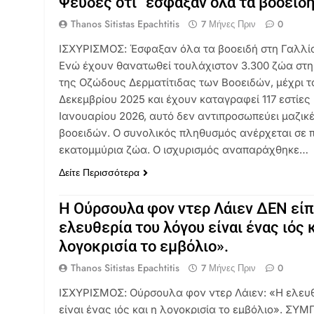
Ψευδές ότι “έσφαξαν όλα τα βοοειδή
Thanos Sitistas Epachtitis
7 Μήνες Πριν
0
ΙΣΧΥΡΙΣΜΟΣ: Έσφαξαν όλα τα βοοειδή στη Γαλλ
Ενώ έχουν θανατωθεί τουλάχιστον 3.300 ζώα στη
της Οζώδους Δερματίτιδας των Βοοειδών, μέχρι τ
Δεκεμβρίου 2025 και έχουν καταγραφεί 117 εστίες 
Ιανουαρίου 2026, αυτό δεν αντιπροσωπεύει μαζικ
βοοειδών. Ο συνολικός πληθυσμός ανέρχεται σε π
εκατομμύρια ζώα. Ο ισχυρισμός αναπαράχθηκε…
Δείτε Περισσότερα
Η Ούρσουλα φον ντερ Λάιεν ΔΕΝ είπ
ελευθερία του λόγου είναι ένας ιός κ
λογοκρισία το εμβόλιο».
Thanos Sitistas Epachtitis
7 Μήνες Πριν
0
ΙΣΧΥΡΙΣΜΟΣ: Ούρσουλα φον ντερ Λάιεν: «Η ελευθ
είναι ένας ιός και η λογοκρισία το εμβόλιο». ΣΥ