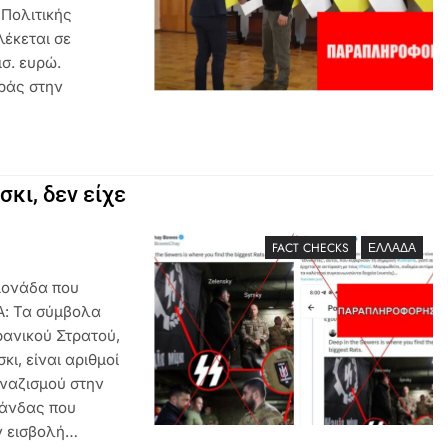
 Πολιτικής
έκεται σε
σ. ευρώ.
ράς στην
κι, δεν είχε
FACT CHECKS
ΕΛΛΆΔΑ
μονάδα που
Α: Τα σύμβολα
ρανικού Στρατού,
κι, είναι αριθμοί
“ναζισμού στην
γάνδας που
ην εισβολή…