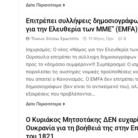
Δείτε Περισσότερα
Επιτρέπει συλλήψεις δημοσιογράφω
για την Ελευθερία των ΜΜΕ” (EMFA)
Thanos Sitistas Epachtitis
11 Μήνες Πριν
0
Ισχυρισμός: Ο νέος «Νόμος για την Ελευθερία τ
Ούρσουλα επιτρέπει τη σύλληψη δημοσιογράφων α
προς το «δημόσιο συμφέρον»!!! Συμπέρασμα: Ο ισ
παραλείπει τις αυστηρές νομικές προϋποθέσεις κα
που απαιτεί ο Κανονισμός. Ο EMFA δεν επιτρέπει
δημοσιογράφων (δεν είναι το αντικείμενό του), αλ
εξαιρέσεις που προβλέπονται…
Δείτε Περισσότερα
Ο Κυριάκος Μητσοτάκης ΔΕΝ ευχαρ
Ουκρανία για τη βοήθειά της στην 
του 1821