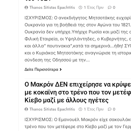
Thanos Sitistas Epachtitis
1 Έτος Πριν
0
ΙΣΧΥΡΙΣΜΟΣ: Ο ανεκδιήγητος Μητσοτάκης ευχαρί
Ουκρανία για τη βοήθειά της στον Αγώνα του 1821
Ουκρανία δεν υπήρχε.Υπήρχε Ρωσία και μαζί της
Φιλική Εταιρεία, οι Υψηλάντηδες, ο Κυβερνήτης,
και άλλα” πουτινακια”,κατά τα σημερινά…ήθη! 
και ο Κυριάκος Μητσοτάκης αναγνώρισε τη ιστορικ
σύνδεση της Οδησσού με την…
Δείτε Περισσότερα
Ο Μακρόν ΔΕΝ επιχείρησε να κρύψε
με κοκαϊνη στο τρένο που τον μετέ
Κίεβο μαζί με άλλους ηγέτες
Thanos Sitistas Epachtitis
1 Έτος Πριν
0
ΙΣΧΥΡΙΣΜΟΣ: Ο Εμανουέλ Μακρόν είχε σακουλάκι 
τρένο που τον μετέφερε στο Κίεβο μαζί με τον Γε