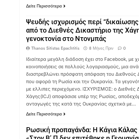
Δείτε Περισσότερα
Ψευδής ισχυρισμός περί “δικαίωσης
από το Διεθνές Δικαστήριο της Χάγη
γενοκτονία στο Ντονμπάς
Thanos Sitistas Epachtitis
8 Μήνες Πριν
0
Ιδιαίτερα μεγάλη διάδοση έχει στο Facebook, με χ
κοινοποιήσεις σε πολλούς λογαριασμούς, μια αν
διαστρεβλώνει πρόσφατη απόφαση του Διεθνούς Δ
που αφορά τη Ρωσία και την Ουκρανία. Τα γεγονό
με ελλιπες περιεχόμενο. ΙΣΧΥΡΙΣΜΟΣ: ο Διεθνές 
Χάγης(ICJ) αποφάσισε υπέρ της Ρωσίας, αποδεχό
ανταγωγές της κατά της Ουκρανίας σχετικά με…
Δείτε Περισσότερα
Ρωσική προπαγάνδα: Η Κάγια Κάλας 
«Στον Β’ Π δεν επιτέθηκε η Γερμανία