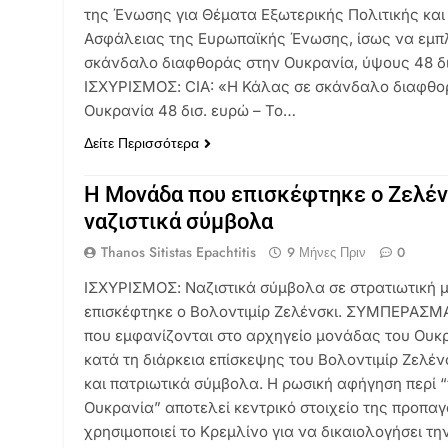
της Ένωσης για Θέματα Εξωτερικής Πολιτικής και
Ασφάλειας της Ευρωπαϊκής Ένωσης, ίσως να εμπλ
σκάνδαλο διαφθοράς στην Ουκρανία, ύψους 48 δι
ΙΣΧΥΡΙΣΜΟΣ: CIA: «Η Κάλας σε σκάνδαλο διαφθο
Ουκρανία 48 δισ. ευρώ – Το…
Δείτε Περισσότερα
Η Μονάδα που επισκέφτηκε ο Ζελένσ
ναζιστικά σύμβολα
Thanos Sitistas Epachtitis
9 Μήνες Πριν
0
ΙΣΧΥΡΙΣΜΟΣ: Ναζιστικά σύμβολα σε στρατιωτική 
επισκέφτηκε ο Βολοντιμίρ Ζελένσκι. ΣΥΜΠΕΡΑΣΜ
που εμφανίζονται στο αρχηγείο μονάδας του Ουκ
κατά τη διάρκεια επίσκεψης του Βολοντιμίρ Ζελένσ
και πατριωτικά σύμβολα. Η ρωσική αφήγηση περί 
Ουκρανία” αποτελεί κεντρικό στοιχείο της προπα
χρησιμοποιεί το Κρεμλίνο για να δικαιολογήσει τ