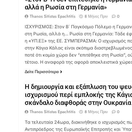
αλλά η Ρωσία στη Γερμανία»
Thanos Sitistas Epachtitis
8 Μήνες Πριν
0
ΙΣΧΥΡΙΣΜΟΣ: Στον Β΄ Παγκόσμιο Πόλεμο η Γερμανί
στη Ρωσία, αλλά η… Ρωσία στη Γερμανία: Τάδε έ
η «ΥΠ.ΕΞ» της ΕΕ. ΣΥΜΠΕΡΑΣΜΑ: Ο ισχυρισμός πο
στην Κάγια Κάλας είναι σκόπιμα διαστρεβλωμένο
ποτέ ότι καμία χώρα δεν “επιτέθηκε στη Ρωσία”, ο
τέτοιο. Η αναφορά της αφορά αποκλειστικά χώρ
Δείτε Περισσότερα
Η δημιουργία και εξάπλωση του ψε
ισχυρισμού περί εμπλοκής της Κάγι
σκάνδαλο διαφθοράς στην Ουκρανία
Thanos Sitistas Epachtitis
8 Μήνες Πριν
0
Τα τελευταία 24ωρα, διακινήθηκε ο ισχυρισμός π
Αντιπρόεδρος της Ευρωπαϊκής Επιτροπής και Ύπ