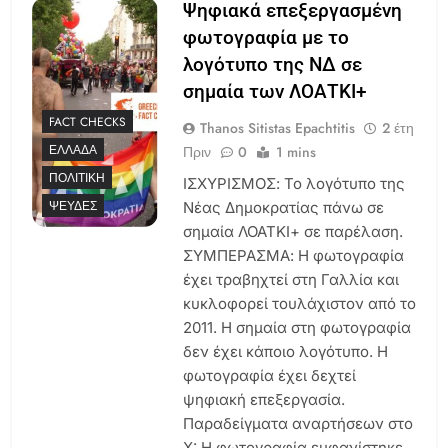
Ψηφιακά επεξεργασμένη
φωτογραφία με το
λογότυπο της ΝΔ σε
σημαία των ΛΟΑΤΚΙ+
FACT CHECKS
Thanos Sitistas Epachtitis
2 έτη
ΕΛΛΆΔΑ
Πριν
0
1 mins
ΠΟΛΙΤΙΚΉ
ΙΣΧΥΡΙΣΜΟΣ: Το λογότυπο της
ΨΕΥΔΈΣ
Νέας Δημοκρατίας πάνω σε
σημαία ΛΟΑΤΚΙ+ σε παρέλαση.
ΣΥΜΠΕΡΑΣΜΑ: Η φωτογραφία
έχει τραβηχτεί στη Γαλλία και
κυκλοφορεί τουλάχιστον από το
2011. Η σημαία στη φωτογραφία
δεν έχει κάποιο λογότυπο. Η
φωτογραφία έχει δεχτεί
ψηφιακή επεξεργασία.
Παραδείγματα αναρτήσεων στο
X: Η φωτογραφία εμφανίστηκε