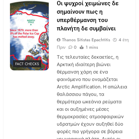
Οι ψυχροί χειμώνες δε
σημαίνουν πως η
υπερθέρμανση του
πλανήτη δε συμβαίνει
Thanos Sitistas Epachtitis
4 έτη
Πριν
0
1 mins
Τις τελευταίες δεκαετίες, η
FACT CHECKS
Αρκτική ιδιαίτερη βιώνει
θέρμανση χάρη σε ένα
φαινόμενο που ονομάζεται
Arctic Amplification. Η απώλεια
θαλάσσιου πάγου, τα
θερμότερα ωκεάνια ρεύματα
και οι αυξημένες μέσες
θερμοκρασίες ατμοσφαιρικών
υδρατμών έχουν αυξηθεί δύο
φορές πιο γρήγορα σε βόρεια
γεωγραφικά πλάτη. Αυτές οι