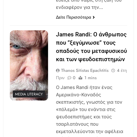
ενδιαφέρον για την…
Δείτε Περισσότερα
James Randi: Ο άνθρωπος
που ”ξεγύμνωσε” τους
οπαδούς του μεταφυσικού
και των ψευδοεπιστημών
Thanos Sitistas Epachtitis
4 έτη
Πριν
0
1 mins
Ο James Randi ήταν ένας
MEDIA LITERACY
Αμερικάνο-Καναδός
σκεπτικιστής, γνωστός για τον
«πόλεμό» του ενάντια στις
ψευδοεπιστήμες και τούς
τσαρλατάνους που
εκμεταλλεύονται την αφέλεια