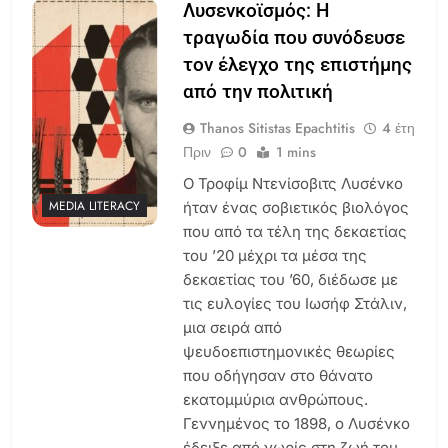
Λυσενκοϊσμός: Η
τραγωδία που συνόδευσε
τον έλεγχο της επιστήμης
από την πολιτική
Thanos Sitistas Epachtitis
4 έτη
Πριν
0
1 mins
Ο Τροφίμ Ντενίσοβιτς Λυσένκο
MEDIA LITERACY
ήταν ένας σοβιετικός βιολόγος
που από τα τέλη της δεκαετίας
του ’20 μέχρι τα μέσα της
δεκαετίας του ’60, διέδωσε με
τις ευλογίες του Ιωσήφ Στάλιν,
μια σειρά από
ψευδοεπιστημονικές θεωρίες
που οδήγησαν στο θάνατο
εκατομμύρια ανθρώπους.
Γεννημένος το 1898, ο Λυσένκο
έδειξε από νωρίς στη ζωή του