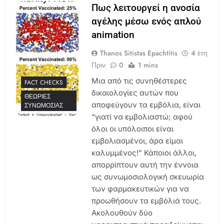
Πως λειτουργεί η ανοσία
αγέλης μέσω ενός απλού
animation
Thanos Sitistas Epachtitis
4 έτη
Πριν
0
1 mins
Μια από τις συνηθέστερες
FACT CHECKS
δικαιολογίες αυτών που
ΘΕΩΡΊΕΣ
αποφεύγουν τα εμβόλια, είναι
ΣΥΝΩΜΟΣΊΑΣ
“γιατί να εμβολιαστώ; αφού
όλοι οι υπόλοιποι είναι
εμβολιασμένοι, άρα είμαι
καλυμμένος!” Κάποιοι άλλοι,
απορρίπτουν αυτή την έννοια
ως συνωμοσιολογική σκευωρία
των φαρμακευτικών για να
προωθήσουν τα εμβόλιά τους.
Ακολουθούν δύο