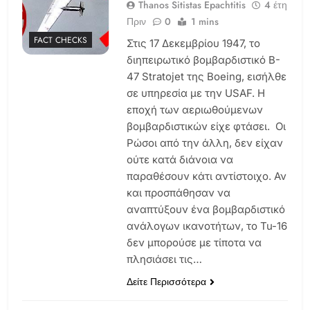
Thanos Sitistas Epachtitis
4 έτη
Πριν
0
1 mins
FACT CHECKS
Στις 17 Δεκεμβρίου 1947, το
διηπειρωτικό βομβαρδιστικό B-
47 Stratojet της Boeing, εισήλθε
σε υπηρεσία με την USAF. Η
εποχή των αεριωθούμενων
βομβαρδιστικών είχε φτάσει. Οι
Ρώσοι από την άλλη, δεν είχαν
ούτε κατά διάνοια να
παραθέσουν κάτι αντίστοιχο. Αν
και προσπάθησαν να
αναπτύξουν ένα βομβαρδιστικό
ανάλογων ικανοτήτων, το Tu-16
δεν μπορούσε με τίποτα να
πλησιάσει τις…
Δείτε Περισσότερα