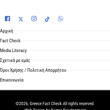
Αρχική
Fact Check
Media Literacy
Σχετικά με εμάς
Όροι Χρήσης / Πολιτική Απορρήτου
Επικοινωνία
©2026, Greece Fact Check.All rights reserved.