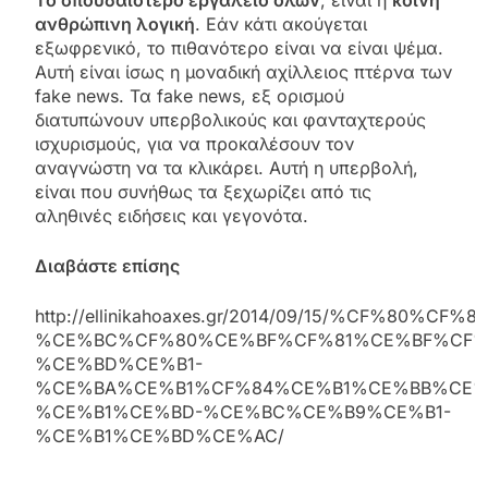
ανθρώπινη λογική
. Εάν κάτι ακούγεται
εξωφρενικό, το πιθανότερο είναι να είναι ψέμα.
Αυτή είναι ίσως η μοναδική αχίλλειος πτέρνα των
fake news. Τα fake news, εξ ορισμού
διατυπώνουν υπερβολικούς και φανταχτερούς
ισχυρισμούς, για να προκαλέσουν τον
αναγνώστη να τα κλικάρει. Αυτή η υπερβολή,
είναι που συνήθως τα ξεχωρίζει από τις
αληθινές ειδήσεις και γεγονότα.
Διαβάστε επίσης
http://ellinikahoaxes.gr/2014/09/15/%CF%80%CF%
%CE%BC%CF%80%CE%BF%CF%81%CE%BF%CF%
%CE%BD%CE%B1-
%CE%BA%CE%B1%CF%84%CE%B1%CE%BB%CE%
%CE%B1%CE%BD-%CE%BC%CE%B9%CE%B1-
%CE%B1%CE%BD%CE%AC/