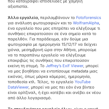
που καταγράφει ιστοσελίδες με χαμηλή
αξιοπιστία.
Άλλα εργαλεία,
περιλαμβάνουν το
Fotoforensics
για ανάλυση φωτογραφιών και το
WolframAlpha
,
ένα εργαλείο που μας επιτρέπει να ελέγξουμε τι
συνθήκες επικρατούσαν σε ένα σημείο κατά το
παρελθόν. Για παράδειγμα, εάν δούμε μια
φωτογραφία με ημερομηνία 15/12/17 να δείχνει
χιόνια, μεσημβρινή ώρα στην Αθήνα, μπορούμε
να το παραπάνω εργαλείο να ελέγξουμε
επακριβώς τις συνθήκες που επικρατούσαν
εκείνη τη στιγμή. Το
Jeffrey’s Exif Viewer
, μπορεί
να μας βοηθήσει να εντοπίσουμε metadata μιας
εικόνας, όπως μάρκα κάμερας, ημερομηνία,
τοποθεσία κτλ. Τέλος, το εργαλείο
YouTube
DataViewer
, μπορεί να μας πει εάν ένα βίντεο
είναι ορίτζιναλ, ή έχει κατέβει και ανέβει εκ νέου
από άλλο λογαριασμό.
Το σπουδαιότερο εργαλείο όλων
, είναι η
κοινή