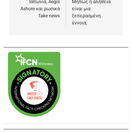
Ιαπωνία, Aegis
Μήπως η αλήθεια
Ashore και ρωσικά
είναι μια
fake news
ξεπερασμένη
έννοια;