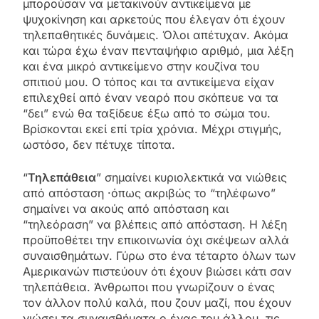
μπορούσαν να μετακινούν αντικείμενα με
ψυχοκίνηση και αρκετούς που έλεγαν ότι έχουν
τηλεπαθητικές δυνάμεις. Όλοι απέτυχαν. Ακόμα
και τώρα έχω έναν πενταψήφιο αριθμό, μια λέξη
και ένα μικρό αντικείμενο στην κουζίνα του
σπιτιού μου. Ο τόπος και τα αντικείμενα είχαν
επιλεχθεί από έναν νεαρό που σκόπευε να τα
“δει” ενώ θα ταξίδευε έξω από το σώμα του.
Βρίσκονται εκεί επί τρία χρόνια. Μέχρι στιγμής,
ωστόσο, δεν πέτυχε τίποτα.
“
Τηλεπάθεια
” σημαίνει κυριολεκτικά να νιώθεις
από απόσταση ·όπως ακριβώς το “τηλέφωνο”
σημαίνει να ακούς από απόσταση και
“τηλεόραση” να βλέπεις από απόσταση. Η λέξη
προϋποθέτει την επικοινωνία όχι σκέψεων αλλά
συναισθημάτων. Γύρω στο ένα τέταρτο όλων των
Αμερικανών πιστεύουν ότι έχουν βιώσει κάτι σαν
τηλεπάθεια. Άνθρωποι που γνωρίζουν ο ένας
τον άλλον πολύ καλά, που ζουν μαζί, που έχουν
νιώσει τα συναισθήματα ο ένας του άλλου, τις