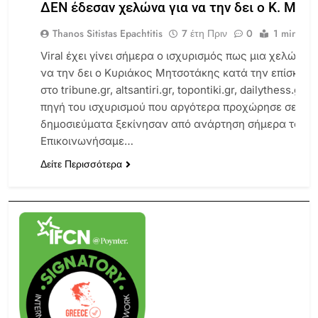
ΔΕΝ έδεσαν χελώνα για να την δει ο Κ. Μη
Thanos Sitistas Epachtitis
7 έτη Πριν
0
1 mins
Viral έχει γίνει σήμερα ο ισχυρισμός πως μια χελώνα 
να την δει ο Κυριάκος Μητσοτάκης κατά την επίσκεψή
FACT
CHECKS
στο tribune.gr, altsantiri.gr, topontiki.gr, dailythess.g
πηγή του ισχυρισμού που αργότερα προχώρησε σε ενημ
ΕΛΛΆΔΑ
δημοσιεύματα ξεκίνησαν από ανάρτηση σήμερα το πρωί
ΠΟΛΙΤΙΚΉ
Επικοινωνήσαμε…
ΨΕΥΔΈΣ
Δείτε Περισσότερα