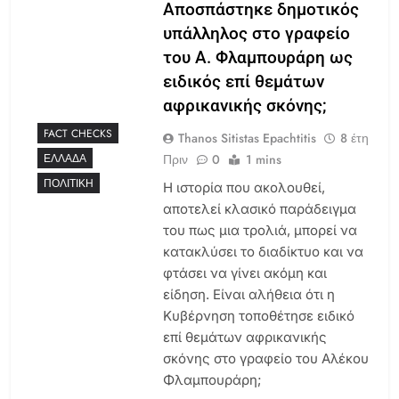
Αποσπάστηκε δημοτικός
υπάλληλος στο γραφείο
του Α. Φλαμπουράρη ως
ειδικός επί θεμάτων
αφρικανικής σκόνης;
FACT CHECKS
Thanos Sitistas Epachtitis
8 έτη
Πριν
0
1 mins
ΕΛΛΆΔΑ
ΠΟΛΙΤΙΚΉ
Η ιστορία που ακολουθεί,
αποτελεί κλασικό παράδειγμα
του πως μια τρολιά, μπορεί να
κατακλύσει το διαδίκτυο και να
φτάσει να γίνει ακόμη και
είδηση. Είναι αλήθεια ότι η
Κυβέρνηση τοποθέτησε ειδικό
επί θεμάτων αφρικανικής
σκόνης στο γραφείο του Αλέκου
Φλαμπουράρη;