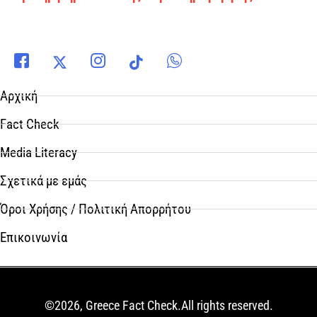
Αρχική
Fact Check
Media Literacy
Σχετικά με εμάς
Όροι Χρήσης / Πολιτική Απορρήτου
Επικοινωνία
©2026, Greece Fact Check.All rights reserved.