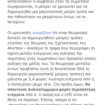
κατανοήσουν τι συμβαίνει όταν τα σωματίδια
συγκρούονται, τι μπορεί να χρειαστεί για να
δημιουργηθεί μια μικροσκοπική μαύρη τρύπα και
την πιθανότητα να μπορέσουν όντως να το
πετύχουν.
Οι ερευνητές
γνωρίζουν
ότι είναι θεωρητικά
δυνατό να δημιουργηθούν μαύρες τρύπες
εξαιτίας της Θεωρίας της Σχετικότητας του
Αϊνστάιν – ιδιαίτερα το τμήμα που περιγράφει τη
σχέση μεταξύ ενέργειας και αύξησης της
ταχύτητας ενός σωματιδίου που προκαλεί επίσης
αύξηση της μάζας του. Το θεωρητικό μοντέλο
όντως προβλέπει αυτή τη δυνατότητα (δλδ τη
δημιουργία μικροσκοπικής μαύρης τρύπας) και
μάλιστα με 2,4 φορές λιγότερη ενέργεια από ό,
τι πιστευόταν μέχρι τότε. Στη πράξη όμως,
θα
απαιτούσε δισεκατομμύρια φορές περισσότερη
ενέργεια
από ό, τι ακόμη και ο LHC είναι σε
θέση να παράγει. Επίσης, ακόμα κι αν
μπορούσαν να δημιουργήσουν μια τέτοια μαύρη