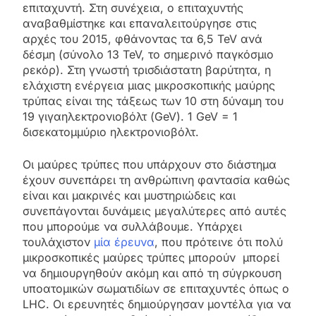
επιταχυντή. Στη συνέχεια, ο επιταχυντής
αναβαθμίστηκε και επαναλειτούργησε στις
αρχές του 2015, φθάνοντας τα 6,5 TeV ανά
δέσμη (σύνολο 13 TeV, το σημερινό παγκόσμιο
ρεκόρ). Στη γνωστή τρισδιάστατη βαρύτητα, η
ελάχιστη ενέργεια μιας μικροσκοπικής μαύρης
τρύπας είναι της τάξεως των 10 στη δύναμη του
19 γιγαηλεκτρονιοβόλτ (GeV). 1 GeV = 1
δισεκατομμύριο ηλεκτρονιοβόλτ.
Οι μαύρες τρύπες που υπάρχουν στο διάστημα
έχουν συνεπάρει τη ανθρώπινη φαντασία καθώς
είναι και μακρινές και μυστηριώδεις και
συνεπάγονται δυνάμεις μεγαλύτερες από αυτές
που μπορούμε να συλλάβουμε. Υπάρχει
τουλάχιστον
μία έρευνα
, που πρότεινε ότι πολύ
μικροσκοπικές μαύρες τρύπες μπορούν μπορεί
να δημιουργηθούν ακόμη και από τη σύγρκουση
υποατομικών σωματιδίων σε επιταχυντές όπως ο
LHC. Οι ερευνητές δημιούργησαν μοντέλα για να