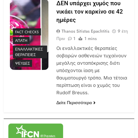
ΔΕΝ υπάρχει χυμός που
νικάει τον καρκίνο σε 42
ημέρες
Thanos Sitistas Epachtitis
9 έτη
FACT CHECKS
Πριν
1
1 mins
ΑΠΆΤΗ
Οι εναλλακτικές θεραπείες
ΕΝΑΛΛΑΚΤΙΚΈΣ
ΘΕΡΑΠΕΊΕΣ
σοβαρών ασθενειών τυχαίνουν
μεγάλης ανταπόκρισης διότι
ΨΕΥΔΈΣ
υπόσχονται ίαση με
θαυματουργό τρόπο. Μια τέτοια
περίπτωση είναι ο χυμός του
Rudolf Breuss.
Δείτε Περισσότερα