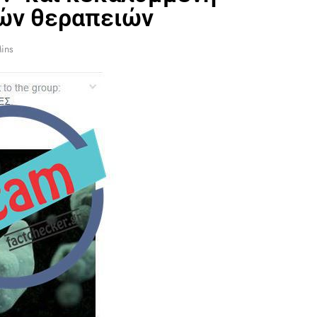
ών θεραπειών
ins