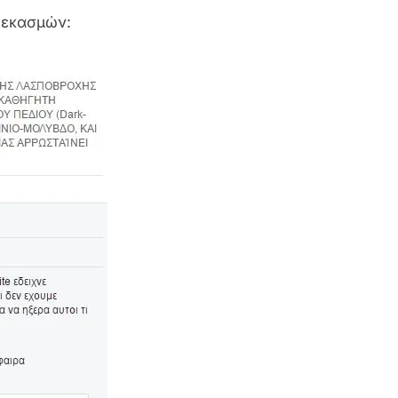
ψεκασμών: