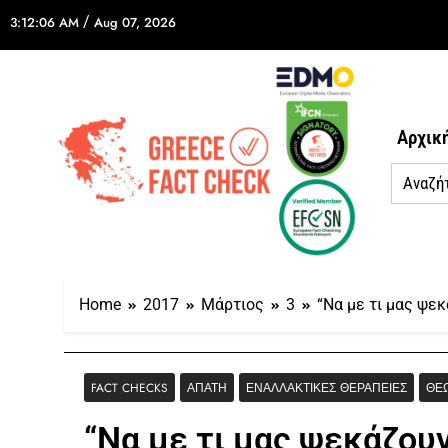
/
3:12:06 AM
Aug 07, 2026
Αρχικ
Home
2017
Μάρτιος
3
“Να με τι μας ψε
FACT CHECKS
ΑΠΆΤΗ
ΕΝΑΛΛΑΚΤΙΚΈΣ ΘΕΡΑΠΕΊΕΣ
ΘΕ
“Να με τι μας ψεκάζου