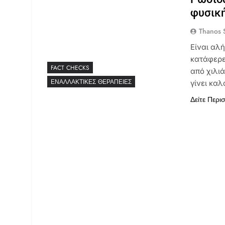
φυσική
Thanos S
Είναι αλ
κατάφερε
FACT CHECKS
από χιλιά
ΕΝΑΛΛΑΚΤΙΚΈΣ ΘΕΡΑΠΕΊΕΣ
γίνει κα
Δείτε Περι