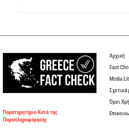
Αρχική
Fact Che
Media Li
Σχετικά 
Όροι Χρή
Παρατηρητήριο Κατά της
Επικοιν
Παραπληροφόρησης