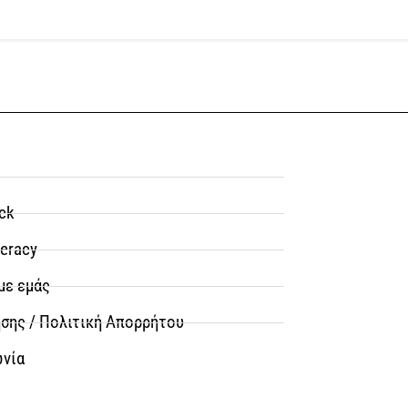
ck
teracy
με εμάς
σης / Πολιτική Απορρήτου
ωνία